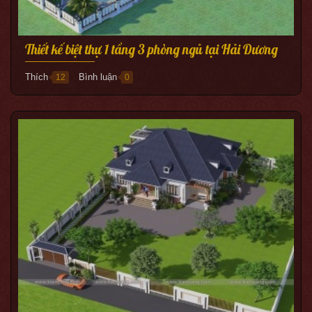
Thiết kế biệt thự 1 tầng 3 phòng ngủ tại Hải Dương
Thích
Bình luận
12
0
●