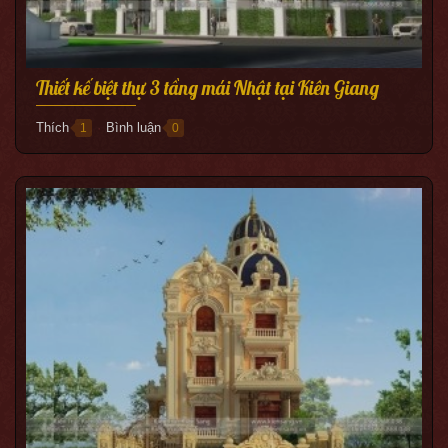
Thiết kế biệt thự 3 tầng mái Nhật tại Kiên Giang
Thích
Bình luận
1
0
●