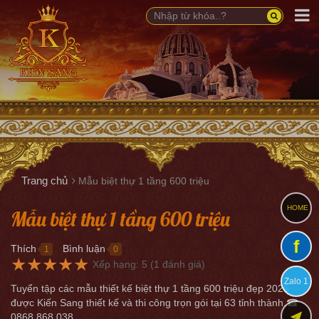
Trang chủ
Mẫu biệt thự 1 tầng 600 triệu
HOME
Mẫu biệt thự 1 tầng 600 triệu
f
Thích
Bình luận
1
0
●
●
★
★
★
★
★
Xếp hạng:
5
(
1
đánh giá)
Zalo 1
Tuyển tập các mẫu thiết kế biệt thự 1 tầng 600 triệu đẹp 2026
được Kiến Sang thiết kế và thi công trọn gói tại 63 tỉnh thành.☎
0868.868.038