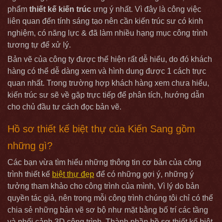
phẩm
thiết kế kiến trúc
ưng ý nhất. Vì đây là công việc
liên quan đến tính sáng tạo nên cần kiến trúc sư có kinh
nghiệm, có năng lực & đã làm nhiều hạng mục công trình
tương tự để xử lý.
Bản vẽ của công ty được thể hiện rất dễ hiểu, do đó khách
hàng có thể dễ dàng xem và hình dung được 1 cách trực
quan nhất. Trong trường hợp khách hàng xem chưa hiểu,
kiến trúc sư sẽ về gặp trực tiếp để phân tích, hướng dẫn
cho chủ đầu tư cách đọc bản vẽ.
Hồ sơ thiết kế biệt thự của Kiến Sang gồm
những gì?
Các bạn vừa tìm hiểu những thông tin cơ bản của công
trình thiết kế
biệt thự đẹp
để có những gợi ý, những ý
tưởng tham khảo cho công trình của mình, Vì lý do bản
quyền tác giả, nên trong mỗi công trình chúng tôi chỉ có thể
chia sẻ những bản vẽ sơ bộ như mặt bằng bố trí các tầng
và phối cảnh 3D công trình, Thành phần hồ sơ thiết kế biệt