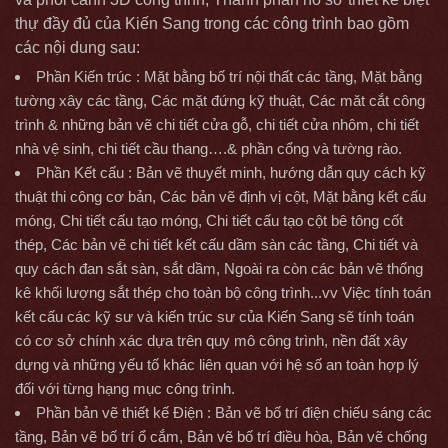
thự đầy đủ của Kiến Sang trong các công trình bao gồm
các nội dung sau:
Phần Kiến trúc : Mặt bằng bố trí nội thất các tầng, Mặt bằng
tường xây các tầng, Các mặt đứng kỹ thuật, Các măt cắt công
trình & những bản vẽ chi tiết cửa gỗ, chi tiết cửa nhôm, chi tiết
nhà vệ sinh, chi tiết cầu thang….& phần cổng và tường rào.
Phần Kết cấu : Bản vẽ thuyết minh, hướng dẫn quy cách kỹ
thuật thi công cơ bản, Các bản vẽ định vị cột, Mặt bằng kết cấu
móng, Chi tiết cấu tạo móng, Chi tiết cấu tạo cột bê tông cốt
thép, Các bản vẽ chi tiết kết cấu dầm sàn các tầng, Chi tiết và
quy cách đan sắt sàn, sắt dầm, Ngoài ra còn các bản vẽ thống
kê khối lượng sắt thép cho toàn bộ công trình...vv Việc tính toán
kết cấu các kỹ sư và kiến trúc sư của Kiến Sang sẽ tính toán
có cơ sở chính xác dựa trên quy mô công trình, nền đất xây
dựng và những yếu tố khác liên quan với hệ số an toàn hợp lý
đối với từng hạng mục công trình.
Phần bản vẽ thiết kế Điện : Bản vẽ bố trí điện chiếu sáng các
tầng, Bản vẽ bố trí ổ cắm, Bản vẽ bố trí điều hòa, Bản vẽ chống