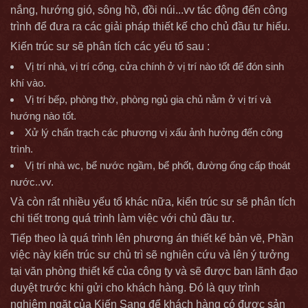
nắng, hướng gió, sông hồ, đồi núi...vv tác động đến công
trình để đưa ra các giải pháp thiết kế cho chủ đầu tư hiểu.
Kiến trúc sư sẽ phân tích các yếu tố sau :
Vị trí nhà, vị trí cổng, cửa chính ở vị trí nào tốt để đón sinh
khí vào.
Vị trí bếp, phòng thờ, phòng ngủ gia chủ nằm ở vị trí và
hướng nào tốt.
Xử lý chấn trạch các phương vị xấu ảnh hưởng đến công
trình.
Vị trí nhà wc, bể nước ngầm, bể phốt, đường ống cấp thoát
nước..vv.
Và còn rất nhiều yếu tố khác nữa, kiến trúc sư sẽ phân tích
chi tiết trong quá trình làm việc với chủ đầu tư.
Tiếp theo là quá trình lên phương án thiết kế bản vẽ, Phần
việc này kiến trúc sư chủ trì sẽ nghiên cứu và lên ý tưởng
tại văn phòng thiết kế của công ty và sẽ được ban lãnh đạo
duyệt trước khi gửi cho khách hàng. Đó là quy trình
nghiêm ngặt của Kiến Sang để khách hàng có được sản