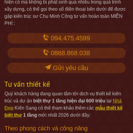
hiện có mà không bị phát sinh quá nhiều trong quá trình
xây dựng, có thể gọi theo số điện thoại bên dưới để được
gặp kiến trúc sư Chu Minh Công tư vấn hoàn toàn MIỄN
PHÍ :
094.475.4599
0868.868.038
Gửi yêu cầu
Tư vấn thiết kế
Quý khách hàng đang quan tâm tới dịch vụ thiết kế kiến
trúc và dự án
biệt thự 1 tầng hiện đại 600 triệu
tại
Nhà
Đẹp
Kiến Sang có thể tham khảo thêm các
mẫu thiết kế
biệt thự
1 tầng
mới nhất 2026 dưới đây:
Theo phong cách và công năng