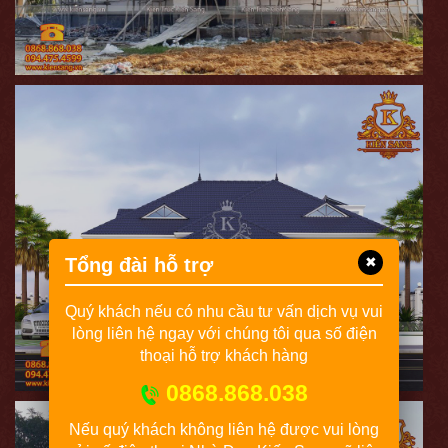
Tổng đài hỗ trợ
✖
Quý khách nếu có nhu cầu tư vấn dịch vụ vui
lòng liên hệ ngay với chúng tôi qua số điện
thoại hỗ trợ khách hàng
0868.868.038
Nếu quý khách không liên hệ được vui lòng