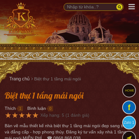
Trang chủ
Biệt thự 1 tầng mái ngói
HOME
Biệt thự 1 tầng mái ngói
f
Thích
Bình luận
1
0
●
●
★
★
★
★
★
Xếp hạng:
5
(
1
đánh giá)
Zalo 1
Bản vẽ mẫu thiết kế nhà biệt thự 1 tầng mái ngói đẹp sang trọng
và đẳng cấp - hợp phong thủy. Đăng ký tư vấn xây nhà 1 tầng
mái ngói MIỄN PHÍ... ☎ 0868.868.038