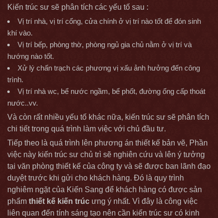
Kiến trúc sư sẽ phân tích các yếu tố sau :
Vị trí nhà, vị trí cổng, cửa chính ở vị trí nào tốt để đón sinh
khí vào.
Vị trí bếp, phòng thờ, phòng ngủ gia chủ nằm ở vị trí và
hướng nào tốt.
Xử lý chấn trạch các phương vị xấu ảnh hưởng đến công
trình.
Vị trí nhà wc, bể nước ngầm, bể phốt, đường ống cấp thoát
nước..vv.
Và còn rất nhiều yếu tố khác nữa, kiến trúc sư sẽ phân tích
chi tiết trong quá trình làm việc với chủ đầu tư.
Tiếp theo là quá trình lên phương án thiết kế bản vẽ, Phần
việc này kiến trúc sư chủ trì sẽ nghiên cứu và lên ý tưởng
tại văn phòng thiết kế của công ty và sẽ được ban lãnh đạo
duyệt trước khi gửi cho khách hàng. Đó là quy trình
nghiêm ngặt của Kiến Sang để khách hàng có được sản
phẩm
thiết kế kiến trúc
ưng ý nhất. Vì đây là công việc
liên quan đến tính sáng tạo nên cần kiến trúc sư có kinh