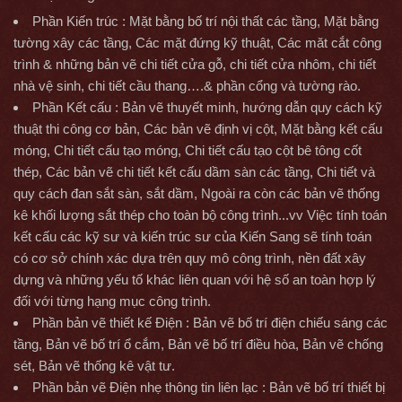
Phần Kiến trúc : Mặt bằng bố trí nội thất các tầng, Mặt bằng
tường xây các tầng, Các mặt đứng kỹ thuật, Các măt cắt công
trình & những bản vẽ chi tiết cửa gỗ, chi tiết cửa nhôm, chi tiết
nhà vệ sinh, chi tiết cầu thang….& phần cổng và tường rào.
Phần Kết cấu : Bản vẽ thuyết minh, hướng dẫn quy cách kỹ
thuật thi công cơ bản, Các bản vẽ định vị cột, Mặt bằng kết cấu
móng, Chi tiết cấu tạo móng, Chi tiết cấu tạo cột bê tông cốt
thép, Các bản vẽ chi tiết kết cấu dầm sàn các tầng, Chi tiết và
quy cách đan sắt sàn, sắt dầm, Ngoài ra còn các bản vẽ thống
kê khối lượng sắt thép cho toàn bộ công trình...vv Việc tính toán
kết cấu các kỹ sư và kiến trúc sư của Kiến Sang sẽ tính toán
có cơ sở chính xác dựa trên quy mô công trình, nền đất xây
dựng và những yếu tố khác liên quan với hệ số an toàn hợp lý
đối với từng hạng mục công trình.
Phần bản vẽ thiết kế Điện : Bản vẽ bố trí điện chiếu sáng các
tầng, Bản vẽ bố trí ổ cắm, Bản vẽ bố trí điều hòa, Bản vẽ chống
sét, Bản vẽ thống kê vật tư.
Phần bản vẽ Điện nhẹ thông tin liên lạc : Bản vẽ bố trí thiết bị