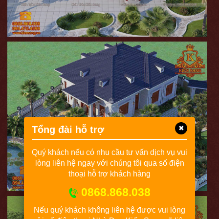
Tổng đài hỗ trợ
✖
Quý khách nếu có nhu cầu tư vấn dịch vụ vui
lòng liên hệ ngay với chúng tôi qua số điện
thoại hỗ trợ khách hàng
0868.868.038
Nếu quý khách không liên hệ được vui lòng