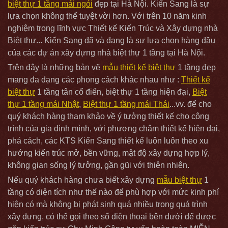
biệt thự 1 tầng mái ngói
đẹp tại Hà Nội. Kiến Sang là sự
lựa chọn không thể tuyệt vời hơn. Với trên 10 năm kinh
nghiệm trong lĩnh vực Thiết kế Kiến Trúc và Xây dựng nhà
Biệt thự... Kiến Sang đã và đang là sự lựa chọn hàng đầu
của các dự án xây dựng nhà biệt thự 1 tầng tại Hà Nội.
Trên đây là những bản vẽ
mẫu thiết kế biệt thự
1 tầng đẹp
mang đa dạng các phong cách khác nhau như :
Thiết kế
biệt thự
1 tầng tân cổ điển, biệt thự 1 tầng hiện đại,
Biệt
thự 1 tầng mái Nhật
,
Biệt thự 1 tầng mái Thái
...vv. để cho
quý khách hàng tham khảo về ý tưởng thiết kế cho công
trình của gia đình mình, với phương châm thiết kế hiện đại,
phá cách, các KTS Kiến Sang thiết kế luôn luôn theo xu
hướng kiến trúc mở, bền vững, mật độ xây dựng hợp lý,
không gian sống lý tưởng, gần gũi với thiên nhiên.
Nếu quý khách hàng chưa biết xây dựng
mẫu biệt thự
1
tầng có diện tích như thế nào để phù hợp với mức kinh phí
hiện có mà không bị phát sinh quá nhiều trong quá trình
xây dựng, có thể gọi theo số điện thoại bên dưới để được