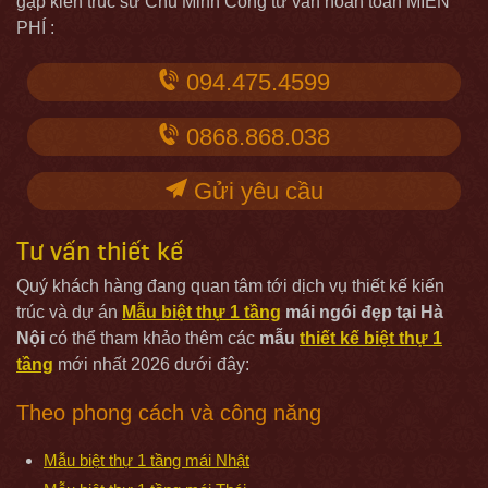
gặp kiến trúc sư Chu Minh Công tư vấn hoàn toàn MIỄN
PHÍ :
094.475.4599
0868.868.038
Gửi yêu cầu
Tư vấn thiết kế
Quý khách hàng đang quan tâm tới dịch vụ thiết kế kiến
trúc và dự án
Mẫu biệt thự 1 tầng
mái ngói đẹp tại Hà
Nội
có thể tham khảo thêm các
mẫu
thiết kế biệt thự 1
tầng
mới nhất 2026 dưới đây:
Theo phong cách và công năng
Mẫu biệt thự 1 tầng mái Nhật