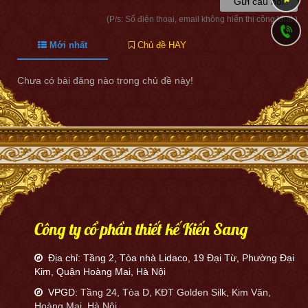
Gửi câu hỏi
(P/s: Số điện thoại, email không hiển thị công khai.)
Mới nhất
Chủ đề HAY
Chưa có bài đăng nào trong chủ đề này!
Công ty cổ phần thiết kế Kiến Sang
Địa chỉ: Tầng 2, Tòa nhà Lidaco, 19 Đại Từ, Phường Đại
Kim, Quận Hoàng Mai, Hà Nội
VPGD:
Tầng 24, Tòa D, KĐT Golden Silk, Kim Văn,
Hoàng Mai, Hà Nội