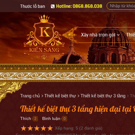
Thước lỗ ban
Hotline: 0868.868.038
Xây nhà trọn gói
Thiế
Trang chủ
Thiết kế biệt thự
Thiết kế biệt thự 3 tầng
Th
Thiết kế biệt thự 3 tầng hiện đại tạ
Thích
Bình luận
2
0
●
●
★
★
★
★
★
Xếp hạng:
5
(
2
đánh giá)