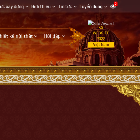
0
hức xây dựng
Giới thiệu
Tin tức
Tuyển dụng
KS
WEBSITE
hiết kế nội thất
Hỏi đáp
2022
Việt Nam