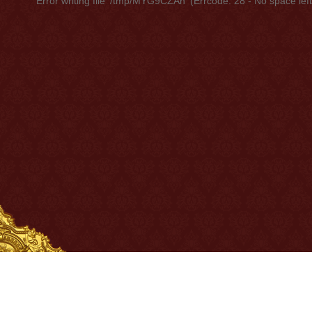
Error writing file '/tmp/MYG9CZAn' (Errcode: 28 - No space lef