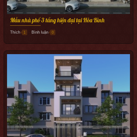
Mẫu nhà phố 3 tầng hiện đại tại Hòa Bình
Thích
Bình luận
1
0
●