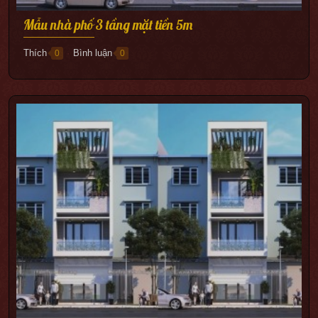
Mẫu nhà phố 3 tầng mặt tiền 5m
Thích
Bình luận
0
0
●