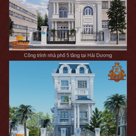
Công trình nhà phố 5 tầng tại Hải Dương