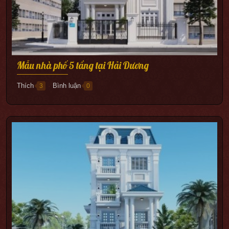
Mẫu nhà phố 5 tầng tại Hải Dương
Thích
Bình luận
3
0
●