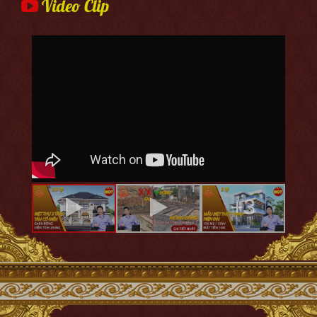
Video Clip
+3