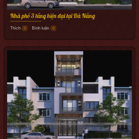
Nhà phố 3 tầng hiện đại tại Đà Nẵng
Thích
Bình luận
0
0
●