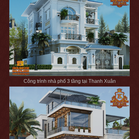
Công trình nhà phố 3 tầng tại Thanh Xuân