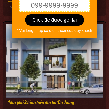
Thích
Bình luận
1
0
●
Click để được gọi lại
* Vui lòng nhập số điện thoại của quý khách
Nhà phố 2 tầng hiện đại tại Đà Nẵng