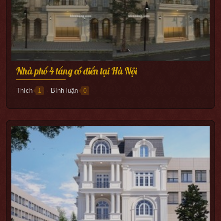
Nhà phố 4 tầng cổ điển tại Hà Nội
Thích
Bình luận
1
0
●