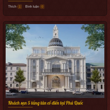
Thích
Bình luận
1
0
●
Khách sạn 5 tầng tân cổ điển tại Phú Quốc