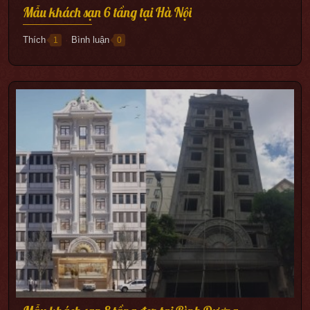
Mẫu khách sạn 6 tầng tại Hà Nội
Thích
Bình luận
1
0
●