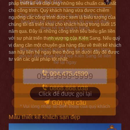
Tổng đài hỗ trợ
✖
pháp thiết kế và đáp ứng những tiêu chuẩn cao nhất
cho công trình. Quý khách hàng vừa được chiêm
Quý khách nếu có nhu cầu tư vấn dịch vụ vui
ngưỡng các công trình được xem là biểu tượng của
lòng liên hệ ngay với chúng tôi qua số điện
chúng tôi đã triển khai cho khách hàng trong suốt 15
thoại hỗ trợ khách hàng
năm qua. Đây là những công trình tiêu biểu gắn liền
0868.868.038
với sự phát triển thịnh vượng của Kiến Sang. Nếu quý
vị đang cần một chuyên gia hàng đầu về thiết kế khách
Nếu quý khách không liên hệ được vui lòng
sạn hãy liên hệ ngay theo thông tin dưới đây để được
gửi số điện thoại Nhà Đẹp Kiến Sang sẽ liên
tư vấn các giải pháp tốt nhất:
hệ lại ngay
094.475.4599
0868.868.038
Click để được gọi lại
Gửi yêu cầu
* Vui lòng nhập số điện thoại của quý khách
Mẫu thiết kế khách sạn đẹp