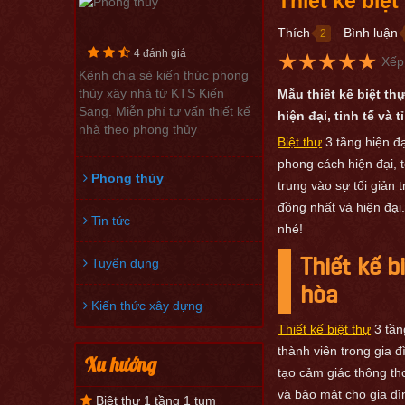
Thiết kế biệt
Phong
thủy
Thích
Bình luận
2
●
4 đánh giá
★
★
★
★
★
Xếp
Kênh chia sẻ kiến thức phong
thủy xây nhà từ KTS Kiến
Mẫu thiết kế biệt th
Sang. Miễn phí tư vấn thiết kế
hiện đại, tinh tế và
nhà theo phong thủy
Biệt thự
3 tầng hiện đạ
phong cách hiện đại, 
Phong thủy
trung vào sự tối giản 
đồng nhất và hiện đại
Tin tức
nhé!
Thiết kế b
Tuyển dụng
hòa
Kiến thức xây dựng
Thiết kế biệt thự
3 tần
thành viên trong gia 
Xu hướng
tạo cảm giác thông th
và bảo mật cho gia đì
Biệt thự 1 tầng 1 tum