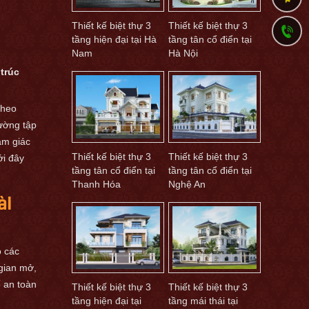
Thiết kế biệt thự 3
Thiết kế biệt thự 3
tầng hiện đại tại Hà
tầng tân cổ điển tại
Nam
Hà Nội
 trúc
theo
hường tập
ảm giác
Thiết kế biệt thự 3
Thiết kế biệt thự 3
ới đây
tầng tân cổ điển tại
tầng tân cổ điển tại
Thanh Hóa
Nghệ An
ài
o các
 gian mở,
ố an toàn
Thiết kế biệt thự 3
Thiết kế biệt thự 3
tầng hiện đại tại
tầng mái thái tại