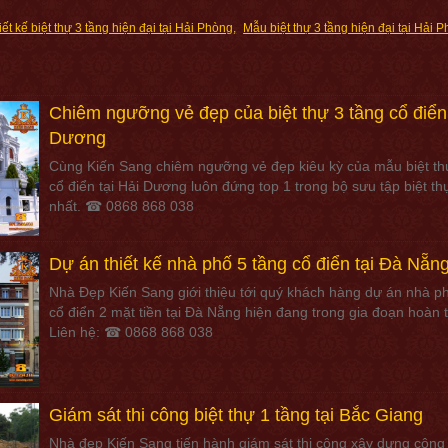
hệ lại
hiết kế biệt thự 3 tầng hiện đại tại Hải Phòng
Mẫu biệt thự 3 tầng hiện đại tại Hải 
Click để được gọi lại
Chiêm ngưỡng vẻ đẹp của biệt thự 3 tầng cổ điển
Dương
* Vui lòng nhập số điện thoại của quý khách
Cùng Kiến Sang chiêm ngưỡng vẻ đẹp kiêu kỳ của mẫu biệt th
cổ điển tại Hải Dương luôn đứng top 1 trong bộ sưu tập biệt th
nhất. ☎ 0868 868 038
Dự án thiết kế nhà phố 5 tầng cổ điển tại Đà Nẵn
Nhà Đẹp Kiến Sang giới thiệu tới quý khách hàng dự án nhà p
cổ điển 2 mặt tiền tại Đà Nẵng hiện đang trong gia đoạn hoàn t
Liên hệ: ☎ 0868 868 038
Giám sát thi công biệt thự 1 tầng tại Bắc Giang
Nhà đẹp Kiến Sang tiến hành giám sát thi công xây dựng công 