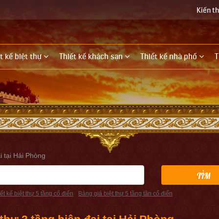
Kiến t
t kế biệt thự
Thiết kế khách sạn
Thiết kế nhà phố
T
ại tại Hải Phòng
TÌM
ết kế biệt thự 5 tầng cổ điển
Bảng giá biệt thự 5 tầng tân cổ điển