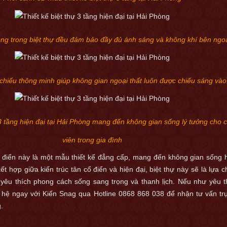
òng trong biệt thự đều đảm bảo đầy đủ ánh sáng và không khí bên ngo
 chiếu thông minh giúp không gian ngoại thất luôn được chiếu sáng vào 
 3 tầng hiện đại tại Hải Phòng mang đến không gian sống lý tưởng cho 
viên trong gia đình
hỗ trợ
cổ điển này là một mẫu thiết kế đẳng cấp, mang đến không gian sống
u có nhu cầu tư vấn dịch vụ vui lòng liên hệ ngay với chúng tô
ết hợp giữa kiến trúc tân cổ điển và hiện đại, biệt thự này sẽ là lựa c
thoại hỗ trợ khách hàng
yêu thích phong cách sống sang trọng và thanh lịch. Nếu như yêu t
ên hệ ngay với Kiến Snag qua Hotline 0868 868 038 để nhận tư vấn trự
0868.868.038
.
h không liên hệ được vui lòng gửi số điện thoại Nhà Đẹp Kiến