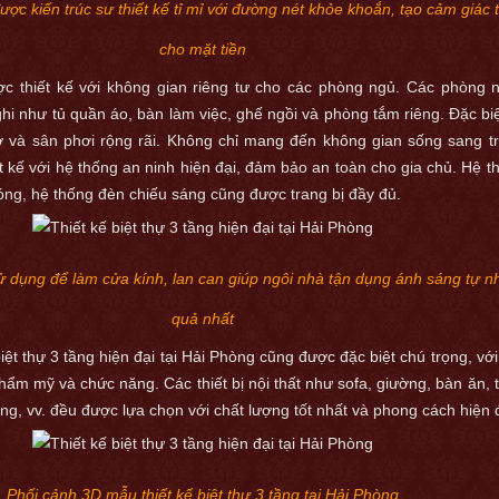
được kiến trúc sư thiết kế tỉ mỉ với đường nét khỏe khoắn, tạo cảm giác 
cho mặt tiền
c thiết kế với không gian riêng tư cho các phòng ngủ. Các phòng 
ghi như tủ quần áo, bàn làm việc, ghế ngồi và phòng tắm riêng. Đặc biệ
 và sân phơi rộng rãi. Không chỉ mang đến không gian sống sang tr
t kế với hệ thống an ninh hiện đại, đảm bảo an toàn cho gia chủ. Hệ t
ng, hệ thống đèn chiếu sáng cũng được trang bị đầy đủ.
ử dụng để làm cửa kính, lan can giúp ngôi nhà tận dụng ánh sáng tự n
quả nhất
ệt thự 3 tầng hiện đại tại Hải Phòng cũng được đặc biệt chú trọng, với 
hẩm mỹ và chức năng. Các thiết bị nội thất như sofa, giường, bàn ăn, t
ng, vv. đều được lựa chọn với chất lượng tốt nhất và phong cách hiện đ
Phối cảnh 3D mẫu thiết kế biệt thự 3 tầng tại Hải Phòng