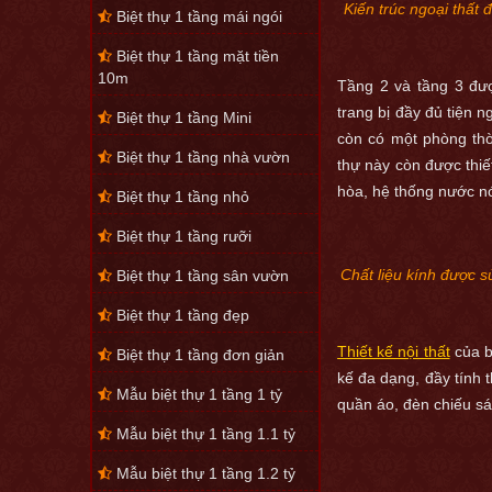
Kiến trúc ngoại thất 
Biệt thự 1 tầng mái ngói
Biệt thự 1 tầng mặt tiền
10m
Tầng 2 và tầng 3 đượ
trang bị đầy đủ tiện n
Biệt thự 1 tầng Mini
còn có một phòng thờ
Biệt thự 1 tầng nhà vườn
thự này còn được thiế
hòa, hệ thống nước nó
Biệt thự 1 tầng nhỏ
Biệt thự 1 tầng rưỡi
Chất liệu kính được s
Biệt thự 1 tầng sân vườn
Biệt thự 1 tầng đẹp
Thiết kế nội thất
của bi
Biệt thự 1 tầng đơn giản
kế đa dạng, đầy tính t
Mẫu biệt thự 1 tầng 1 tỷ
quần áo, đèn chiếu sá
Mẫu biệt thự 1 tầng 1.1 tỷ
Mẫu biệt thự 1 tầng 1.2 tỷ