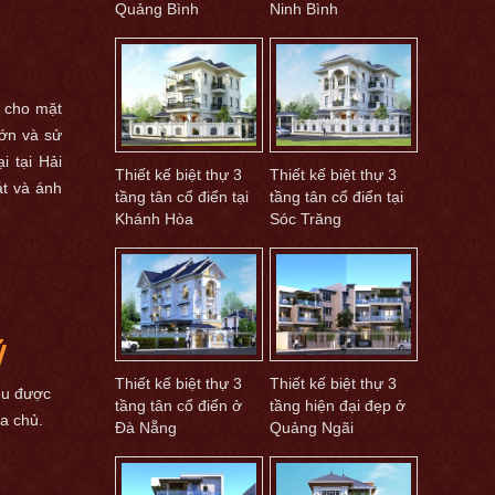
Quảng Bình
Ninh Bình
i cho mặt
lớn và sử
i tại Hải
Thiết kế biệt thự 3
Thiết kế biệt thự 3
át và ánh
tầng tân cổ điển tại
tầng tân cổ điển tại
Khánh Hòa
Sóc Trăng
ý
Thiết kế biệt thự 3
Thiết kế biệt thự 3
ều được
tầng tân cổ điển ở
tầng hiện đại đẹp ở
a chủ.
Đà Nẵng
Quảng Ngãi