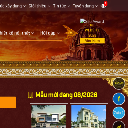
2
hức xây dựng
Giới thiệu
Tin tức
Tuyển dụng
KS
WEBSITE
hiết kế nội thất
Hỏi đáp
2022
Việt Nam
HOME
Mẫu mới đăng 08/2026
f
Zalo 1