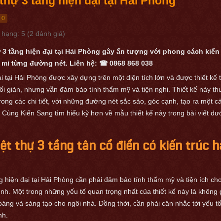
 thự 3 tầng hiện đại tại Hải Phòng
0
●
 hạng:
5
(
2
đánh giá)
ự 3 tầng hiện đại tại Hải Phòng gây ấn tượng với phong cách kiến
 tỉ mỉ từng đường nét. Liên hệ: ☎ 0868 868 038
i tại Hải Phòng được xây dựng trên một diện tích lớn và được thiết kế 
tối giản, nhưng vẫn đảm bảo tính thẩm mỹ và tiện nghi. Thiết kế này t
trong các chi tiết, với những đường nét sắc sảo, góc cạnh, tạo ra một c
. Cùng Kiến Sang tìm hiểu kỹ hơn về mẫu thiết kế này trong bài viết dư
iệt thự 3 tầng tân cổ điển có kiến trúc h
g hiện đại tại Hải Phòng cần phải đảm bảo tính thẩm mỹ và tiện ích ch
đình. Một trong những yếu tố quan trọng nhất của thiết kế này là không
oáng và sáng tạo cho ngôi nhà. Đồng thời, cần phải cân nhắc tới yếu t
nh.