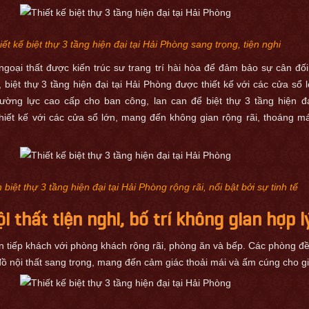
ết kế biệt thự 3 tầng hiện đại tại Hải Phòng sang trọng, tiện nghi
ngoại thất được kiến trúc sư trang trí hài hòa để đảm bảo sự cân đố
t, biệt thự 3 tầng hiện đại tại Hải Phòng được thiết kế với các cửa sổ 
cường lực cao cấp cho ban công, lan can để biệt thự 3 tầng hiện đạ
iết kế với các cửa sổ lớn, mang đến không gian rộng rãi, thoáng m
biệt thự 3 tầng hiện đại tại Hải Phòng rộng rãi, nổi bật bởi sự tinh tế
ội thất tiện nghi, bố trí không gian hợp l
an tiếp khách với phòng khách rộng rãi, phòng ăn và bếp. Các phòng đ
đồ nội thất sang trọng, mang đến cảm giác thoải mái và ấm cúng cho gi