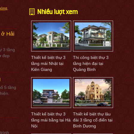
Nhiều lượt xem
Phòng
 ở Hải
ự 3 tầng
ự đẹp
Thiết kế biệt thự 3
Thi công biệt thự 3
tầng mái Nhật tại
tầng hiện đại tại
Kiên Giang
Quảng Bình
g
hố 5 tầng
hiện.
Thiết kế biệt thự 3
Thiết kế biệt thự lâu
tầng mái bằng tại Hà
đài 3 tầng cổ điển tại
Nội
Bình Dương
trình