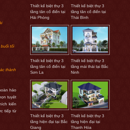
Thiết kế biệt thự 3
Thiết kế biệt thự 3
tầng tân cổ điển tại
tầng tân cổ điển tại
Hải Phòng
Thái Bình
ài
buổi tối
Thiết kế biệt thự 3
Thiết kế biệt thự 3
tầng tân cổ điển tại
tầng mái thái tại Bắc
các thành
Sơn La
Ninh
✖
 hoàn hảo
i qua số điện
họn tuyệt
hích kiến
c tiếp từ
Thiết kế biệt thự 3
Thiết kế biệt thự 3
tầng hiện đại tại Bắc
tầng hiện đại tại
 Sang sẽ liên
Giang
Thanh Hóa