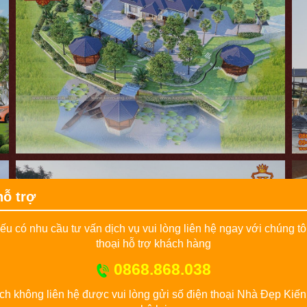
hỗ trợ
u có nhu cầu tư vấn dịch vụ vui lòng liên hệ ngay với chúng tô
thoại hỗ trợ khách hàng
0868.868.038
h không liên hệ được vui lòng gửi số điện thoại Nhà Đẹp Kiến