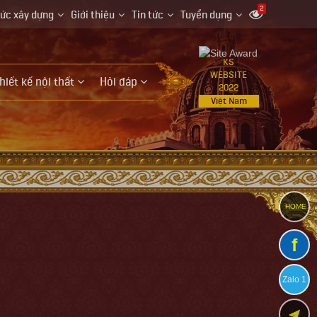
2
hức xây dựng
Giới thiệu
Tin tức
Tuyển dụng
KS
WEBSITE
hiết kế nội thất
Hỏi đáp
2022
Việt Nam
HOME
f
Zalo 1