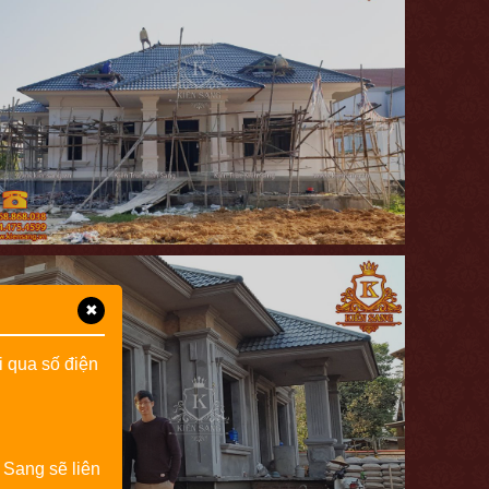
✖
i qua số điện
 Sang sẽ liên