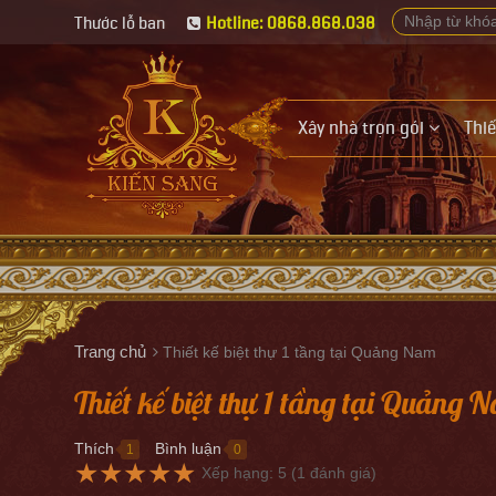
Thước lỗ ban
Hotline: 0868.868.038
Xây nhà trọn gói
Thiế
Trang chủ
Thiết kế biệt thự 1 tầng tại Quảng Nam
Thiết kế biệt thự 1 tầng tại Quảng 
Thích
Bình luận
1
0
●
●
★
★
★
★
★
Xếp hạng:
5
(
1
đánh giá)