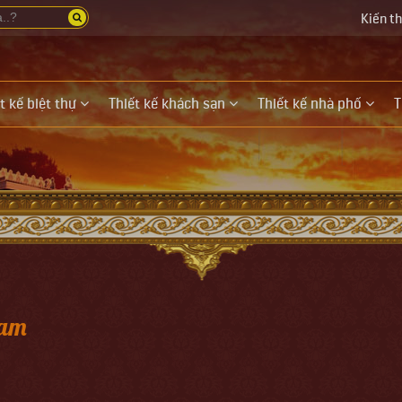
Kiến t
t kế biệt thự
Thiết kế khách sạn
Thiết kế nhà phố
T
Nam