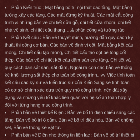
Phần Kiến trúc : Mặt bằng bố trí nội thất các tầng, Mặt bằng
tường xây các tầng, Các mặt đứng kỹ thuật, Các măt cắt công
trình & những bản vẽ chi tiết cửa gỗ, chi tiết cửa nhôm, chi tiết
nhà vệ sinh, chi tiết cầu thang….& phần cổng và tường rào.
Phần Kết cấu : Bản vẽ thuyết minh, hướng dẫn quy cách kỹ
thuật thi công cơ bản, Các bản vẽ định vị cột, Mặt bằng kết cấu
móng, Chi tiết cấu tạo móng, Chi tiết cấu tạo cột bê tông cốt
thép, Các bản vẽ chi tiết kết cấu dầm sàn các tầng, Chi tiết và
quy cách đan sắt sàn, sắt dầm, Ngoài ra còn các bản vẽ thống
kê khối lượng sắt thép cho toàn bộ công trình...vv Việc tính toán
kết cấu các kỹ sư và kiến trúc sư của Kiến Sang sẽ tính toán
có cơ sở chính xác dựa trên quy mô công trình, nền đất xây
dựng và những yếu tố khác liên quan với hệ số an toàn hợp lý
đối với từng hạng mục công trình.
Phần bản vẽ thiết kế Điện : Bản vẽ bố trí điện chiếu sáng các
tầng, Bản vẽ bố trí ổ cắm, Bản vẽ bố trí điều hòa, Bản vẽ chống
sét, Bản vẽ thống kê vật tư.
Phần bản vẽ Điện nhẹ thông tin liên lạc : Bản vẽ bố trí thiết bị