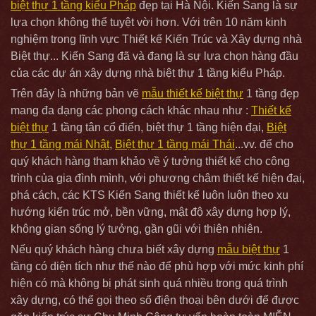
biệt thự 1 tầng kiểu Pháp
đẹp tại Hà Nội. Kiến Sang là sự
lựa chọn không thể tuyệt vời hơn. Với trên 10 năm kinh
nghiệm trong lĩnh vực Thiết kế Kiến Trúc và Xây dựng nhà
Biệt thự... Kiến Sang đã và đang là sự lựa chọn hàng đầu
của các dự án xây dựng nhà biệt thự 1 tầng kiểu Pháp.
Trên đây là những bản vẽ
mẫu thiết kế biệt thự
1 tầng đẹp
mang đa dạng các phong cách khác nhau như :
Thiết kế
biệt thự
1 tầng tân cổ điển, biệt thự 1 tầng hiện đại,
Biệt
thự 1 tầng mái Nhật
,
Biệt thự 1 tầng mái Thái
...vv. để cho
quý khách hàng tham khảo về ý tưởng thiết kế cho công
trình của gia đình mình, với phương châm thiết kế hiện đại,
phá cách, các KTS Kiến Sang thiết kế luôn luôn theo xu
hướng kiến trúc mở, bền vững, mật độ xây dựng hợp lý,
không gian sống lý tưởng, gần gũi với thiên nhiên.
Nếu quý khách hàng chưa biết xây dựng
mẫu biệt thự
1
tầng có diện tích như thế nào để phù hợp với mức kinh phí
hiện có mà không bị phát sinh quá nhiều trong quá trình
xây dựng, có thể gọi theo số điện thoại bên dưới để được