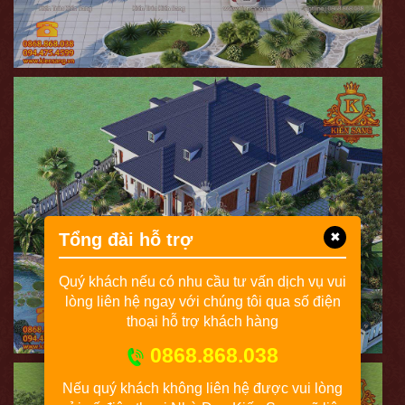
Tổng đài hỗ trợ
✖
Quý khách nếu có nhu cầu tư vấn dịch vụ vui
lòng liên hệ ngay với chúng tôi qua số điện
thoại hỗ trợ khách hàng
0868.868.038
Nếu quý khách không liên hệ được vui lòng