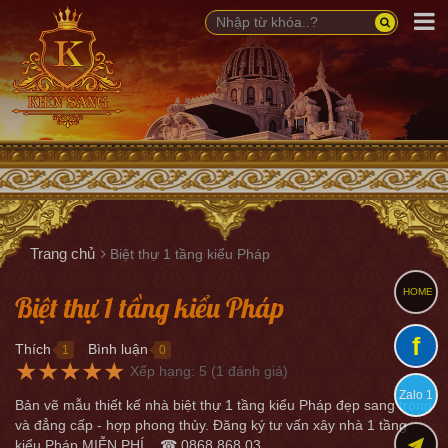
Trang chủ
Biệt thự 1 tầng kiểu Pháp
HOME
Biệt thự 1 tầng kiểu Pháp
f
Thích
Bình luận
1
0
●
●
★
★
★
★
★
Xếp hạng:
5
(
1
đánh giá)
Zalo 1
Bản vẽ mẫu thiết kế nhà biệt thự 1 tầng kiểu Pháp đẹp sang trọng
và đẳng cấp - hợp phong thủy. Đăng ký tư vấn xây nhà 1 tầng
kiểu Pháp MIỄN PHÍ... ☎ 0868.868.03