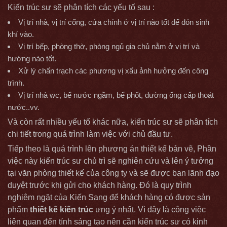
Kiến trúc sư sẽ phân tích các yếu tố sau :
Vị trí nhà, vị trí cổng, cửa chính ở vị trí nào tốt để đón sinh
khí vào.
Vị trí bếp, phòng thờ, phòng ngủ gia chủ nằm ở vị trí và
hướng nào tốt.
Xử lý chấn trạch các phương vị xấu ảnh hưởng đến công
trình.
Vị trí nhà wc, bể nước ngầm, bể phốt, đường ống cấp thoát
nước..vv.
Và còn rất nhiều yếu tố khác nữa, kiến trúc sư sẽ phân tích
chi tiết trong quá trình làm việc với chủ đầu tư.
Tiếp theo là quá trình lên phương án thiết kế bản vẽ, Phần
việc này kiến trúc sư chủ trì sẽ nghiên cứu và lên ý tưởng
tại văn phòng thiết kế của công ty và sẽ được ban lãnh đạo
duyệt trước khi gửi cho khách hàng. Đó là quy trình
nghiêm ngặt của Kiến Sang để khách hàng có được sản
phẩm
thiết kế kiến trúc
ưng ý nhất. Vì đây là công việc
liên quan đến tính sáng tạo nên cần kiến trúc sư có kinh