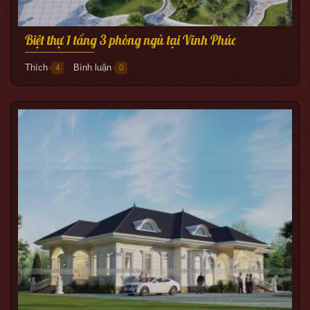
Biệt thự 1 tầng 3 phòng ngủ tại Vĩnh Phúc
Thích
Bình luận
4
0
●