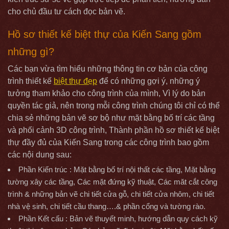
cho chủ đầu tư cách đọc bản vẽ.
Hồ sơ thiết kế biệt thự của Kiến Sang gồm
những gì?
Các bạn vừa tìm hiểu những thông tin cơ bản của công
trình thiết kế
biệt thự đẹp
để có những gợi ý, những ý
tưởng tham khảo cho công trình của mình, Vì lý do bản
quyền tác giả, nên trong mỗi công trình chúng tôi chỉ có thể
chia sẻ những bản vẽ sơ bộ như mặt bằng bố trí các tầng
và phối cảnh 3D công trình, Thành phần hồ sơ thiết kế biệt
thự đầy đủ của Kiến Sang trong các công trình bao gồm
các nội dung sau:
Phần Kiến trúc : Mặt bằng bố trí nội thất các tầng, Mặt bằng
tường xây các tầng, Các mặt đứng kỹ thuật, Các măt cắt công
trình & những bản vẽ chi tiết cửa gỗ, chi tiết cửa nhôm, chi tiết
nhà vệ sinh, chi tiết cầu thang….& phần cổng và tường rào.
Phần Kết cấu : Bản vẽ thuyết minh, hướng dẫn quy cách kỹ