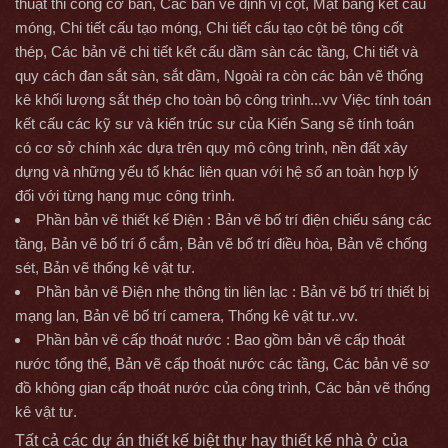
thuật thi công cơ bản, Các bản vẽ định vị cột, Mặt bằng kết cấu
móng, Chi tiết cấu tạo móng, Chi tiết cấu tạo cột bê tông cốt
thép, Các bản vẽ chi tiết kết cấu dầm sàn các tầng, Chi tiết và
quy cách đan sắt sàn, sắt dầm, Ngoài ra còn các bản vẽ thống
kê khối lượng sắt thép cho toàn bộ công trình...vv Việc tính toán
kết cấu các kỹ sư và kiến trúc sư của Kiến Sang sẽ tính toán
có cơ sở chính xác dựa trên quy mô công trình, nền đất xây
dựng và những yếu tố khác liên quan với hệ số an toàn hợp lý
đối với từng hạng mục công trình.
Phần bản vẽ thiết kế Điện : Bản vẽ bố trí điện chiếu sáng các
tầng, Bản vẽ bố trí ổ cắm, Bản vẽ bố trí điều hòa, Bản vẽ chống
sét, Bản vẽ thống kê vật tư.
Phần bản vẽ Điện nhẹ thông tin liên lạc : Bản vẽ bố trí thiết bị
mạng lan, Bản vẽ bố trí camera, Thống kê vật tư..vv.
Phần bản vẽ cấp thoát nước : Bao gồm bản vẽ cấp thoát
nước tổng thể, Bản vẽ cấp thoát nước các tầng, Các bản vẽ sơ
đồ không gian cấp thoát nước của công trình, Các bản vẽ thống
kê vật tư.
Tất cả các dự án thiết kế biệt thự hay thiết kế nhà ở của