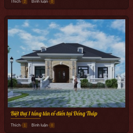
Thích
Bình luận
2
0
●
Biệt thự 1 tầng tân cổ điển tại Đồng Tháp
Thích
Bình luận
1
0
●