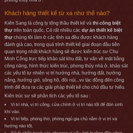
Khách hàng thiết kế từ xa như thế nào?
Kiến Sang là công ty tổng thầu thiết kế và
thi công biệt
thự
trên toàn quốc, Có rất nhiều các
dự án thiết kế biệt
thự
chúng tôi làm ở các tỉnh xa đều được khách hàng
đánh giá cao, trong quá trình thiết kế giai đoạn đầu tiên
quan trọng nhất khách hàng sẽ được kiến trúc sư Chu
Minh Công trực tiếp khảo sát khu đất, tư vấn về mặt bằng
công năng, hình thức kiến trúc, phong thủy nhà ở, khảo sát
các yếu tố tự nhiên vị trí hướng nhà, hướng đất, hướng
nắng, hướng gió, sông hồ, đồi núi...vv tác động đến công
trình để đưa ra các giải pháp thiết kế cho chủ đầu tư hiểu.
Kiến trúc sư sẽ phân tích các yếu tố sau :
Vị trí nhà, vị trí cổng, cửa chính ở vị trí nào tốt để đón sinh
khí vào.
Vị trí bếp, phòng thờ, phòng ngủ gia chủ nằm ở vị trí và
hướng nào tốt.
Xử lý chấn trạch các phương vị xấu ảnh hưởng đến công