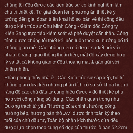
chúng tôi đều được các kiến trúc sư có kinh nghiệm làm
chủ trì thiết kế, Từ giai đoạn lên phương án thiết kế ý
tưởng đến giai đoạn triển khai hồ sơ bản vẽ thi công đều
được kiến trúc sư Chu Minh Công - Giám đốc Công ty
Kiến Sang trực tiếp kiểm soát và phê duyệt cẩn thận. Công
trình được chúng tôi thiết kế luôn luôn theo xu hướng bố trí
không gian mở, Các phòng đều có được sự kết nối với
nhau rõ ràng, giao thông thuận tiện, mật độ xây dựng hợp
lý và tất cả không gian ở đều thoáng mát & gần gũi với
thiên nhiên.
Phần phong thủy nhà ở : Các Kiến trúc sư sắp xếp, bố trí
không gian dựa trên những phân tích có sơ sở khoa học rõ
ràng để các chủ đầu tư cùng hiểu được ý đồ thiết kế phù
hợp với công năng sử dụng, Các phần quan trọng như
Dương trạch tứ yếu "Hướng cửa chính, hướng cổng,
hướng bếp, hướng bàn thờ..vv" được tính toán kỹ theo
tuổi của chủ đầu tư, Toàn bộ phần kích thước cửa đều
được lựa chọn theo cung số đẹp của thước lô ban 52.2cm