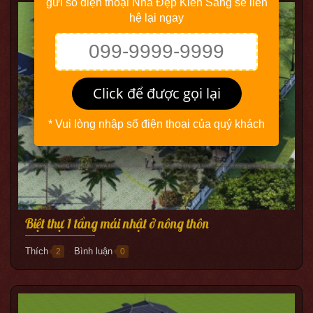
gửi số điện thoại Nhà Đẹp Kiến Sang sẽ liên
hệ lại ngay
Click để được gọi lại
* Vui lòng nhập số điện thoại của quý khách
Biệt thự 1 tầng mái nhật ở nông thôn
Thích
Bình luận
2
0
●