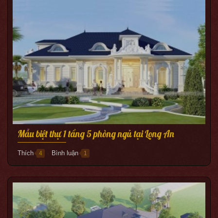
Mẫu biệt thự 1 tầng 5 phòng ngủ tại Long An
Thích
Bình luận
4
1
●