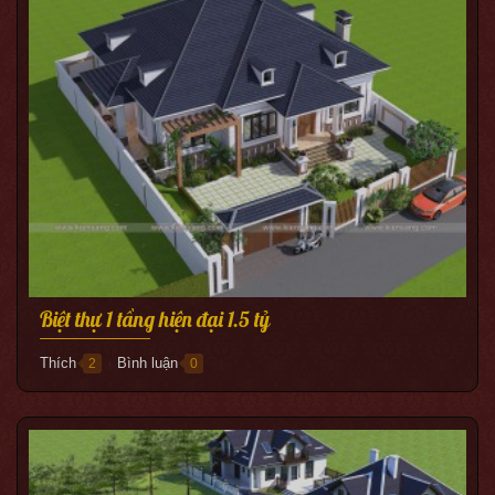
Biệt thự 1 tầng hiện đại 1.5 tỷ
Thích
Bình luận
2
0
●