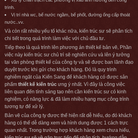
trình.
Vị trí nhà wc, bể nước ngầm, bể phốt, đường ống cấp thoát
nước..vv.
Và còn rất nhiều yếu tố khác nữa, kiến trúc sư sẽ phân tích
chi tiết trong quá trình làm việc với chủ đầu tư.
Tiếp theo là quá trình lên phương án thiết kế bản vẽ, Phần
việc này kiến trúc sư chủ trì sẽ nghiên cứu và lên ý tưởng
tại văn phòng thiết kế của công ty và sẽ được ban lãnh đạo
duyệt trước khi gửi cho khách hàng. Đó là quy trình
nghiêm ngặt của Kiến Sang để khách hàng có được sản
phẩm
thiết kế kiến trúc
ưng ý nhất. Vì đây là công việc
liên quan đến tính sáng tạo nên cần kiến trúc sư có kinh
nghiệm, có năng lực & đã làm nhiều hạng mục công trình
tương tự để xử lý.
Bản vẽ của công ty được thể hiện rất dễ hiểu, do đó khách
hàng có thể dễ dàng xem và hình dung được 1 cách trực
quan nhất. Trong trường hợp khách hàng xem chưa hiểu,
kiến trúc sư sẽ về gặp trực tiếp để phân tích, hướng dẫn