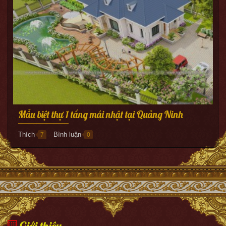
Mẫu biệt thự 1 tầng mái nhật tại Quảng Ninh
Thích
Bình luận
7
0
●