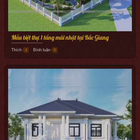
Mẫu biệt thự 1 tầng mái nhật tại Bắc Giang
Thích
Bình luận
4
0
●