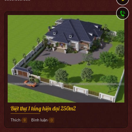
Biệt thự 1 tầng hiện đại 250m2
Thích
Bình luận
9
0
●