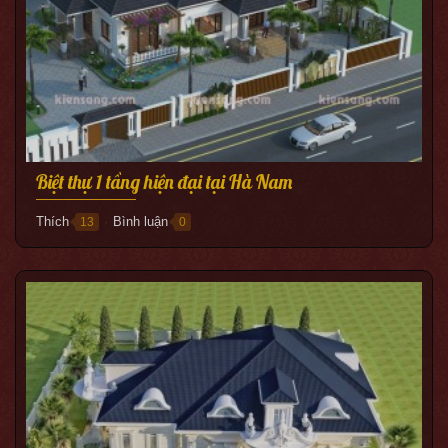
Biệt thự 1 tầng hiện đại tại Hà Nam
Thích
Bình luận
13
0
●