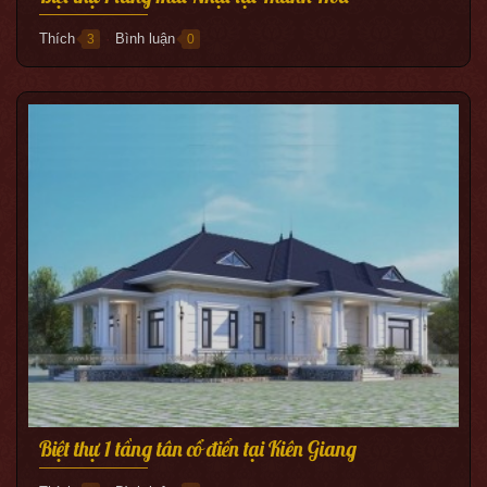
Thích
Bình luận
3
0
●
Biệt thự 1 tầng tân cổ điển tại Kiên Giang