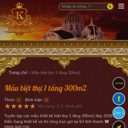
Trang chủ
Mẫu biệt thự 1 tầng 300m2
HOME
Mẫu biệt thự 1 tầng 300m2
f
Thích
Bình luận
1
0
●
●
★
★
★
★
★
Xếp hạng:
5
(
1
đánh giá)
Zalo 1
Tuyển tập các mẫu thiết kế biệt thự 1 tầng 300m2 đẹp 2026 được
Kiến Sang thiết kế và thi công trọn gói tại 63 tỉnh thành.☎
0868.868.038