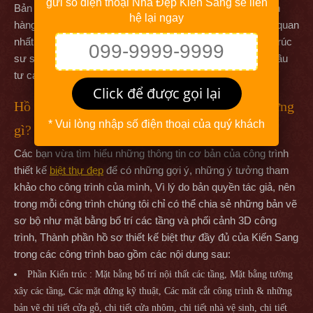
gửi số điện thoại Nhà Đẹp Kiến Sang sẽ liên
Bản vẽ của công ty được thể hiện rất dễ hiểu, do đó khách
hệ lại ngay
hàng có thể dễ dàng xem và hình dung được 1 cách trực quan
nhất. Trong trường hợp khách hàng xem chưa hiểu, kiến trúc
sư sẽ về gặp trực tiếp để phân tích, hướng dẫn cho chủ đầu
tư cách đọc bản vẽ.
Click để được gọi lại
Hồ sơ thiết kế biệt thự của Kiến Sang gồm những
* Vui lòng nhập số điện thoại của quý khách
gì?
Các bạn vừa tìm hiểu những thông tin cơ bản của công trình
thiết kế
biệt thự đẹp
để có những gợi ý, những ý tưởng tham
khảo cho công trình của mình, Vì lý do bản quyền tác giả, nên
trong mỗi công trình chúng tôi chỉ có thể chia sẻ những bản vẽ
sơ bộ như mặt bằng bố trí các tầng và phối cảnh 3D công
trình, Thành phần hồ sơ thiết kế biệt thự đầy đủ của Kiến Sang
trong các công trình bao gồm các nội dung sau:
Phần Kiến trúc : Mặt bằng bố trí nội thất các tầng, Mặt bằng tường
xây các tầng, Các mặt đứng kỹ thuật, Các măt cắt công trình & những
bản vẽ chi tiết cửa gỗ, chi tiết cửa nhôm, chi tiết nhà vệ sinh, chi tiết