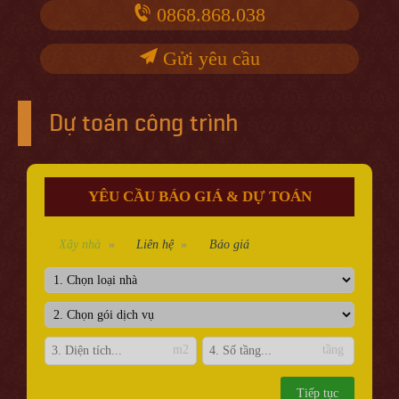
0868.868.038
Gửi yêu cầu
Dự toán công trình
YÊU CẦU BÁO GIÁ & DỰ TOÁN
Xây nhà
Liên hệ
Báo giá
m2
tầng
Tiếp tục