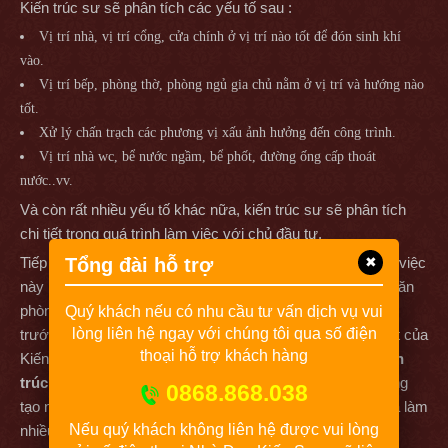
Kiến trúc sư sẽ phân tích các yếu tố sau :
Vị trí nhà, vị trí cổng, cửa chính ở vị trí nào tốt để đón sinh khí
vào.
Vị trí bếp, phòng thờ, phòng ngủ gia chủ nằm ở vị trí và hướng nào
tốt.
Xử lý chấn trạch các phương vị xấu ảnh hưởng đến công trình.
Vị trí nhà wc, bể nước ngầm, bể phốt, đường ống cấp thoát
nước..vv.
Và còn rất nhiều yếu tố khác nữa, kiến trúc sư sẽ phân tích
chi tiết trong quá trình làm việc với chủ đầu tư.
Tiếp theo là quá trình lên phương án thiết kế bản vẽ, Phần việc
Tổng đài hỗ trợ
✖
này kiến trúc sư chủ trì sẽ nghiên cứu và lên ý tưởng tại văn
phòng thiết kế của công ty và sẽ được ban lãnh đạo duyệt
Quý khách nếu có nhu cầu tư vấn dịch vụ vui
lòng liên hệ ngay với chúng tôi qua số điện
trước khi gửi cho khách hàng. Đó là quy trình nghiêm ngặt của
thoại hỗ trợ khách hàng
Kiến Sang để khách hàng có được sản phẩm
thiết kế kiến
trúc
ưng ý nhất. Vì đây là công việc liên quan đến tính sáng
0868.868.038
tạo nên cần kiến trúc sư có kinh nghiệm, có năng lực & đã làm
Nếu quý khách không liên hệ được vui lòng
nhiều hạng mục công trình tương tự để xử lý.