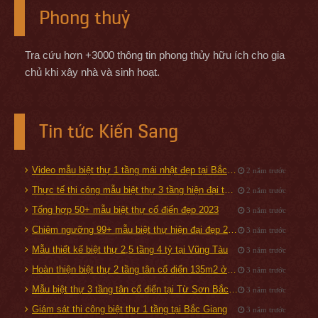
Phong thuỷ
Tra cứu hơn +3000 thông tin phong thủy hữu ích cho gia
chủ khi xây nhà và sinh hoạt.
Tin tức Kiến Sang
Video mẫu biệt thự 1 tầng mái nhật đẹp tại Bắc Giang
2 năm trước
Thực tế thi công mẫu biệt thự 3 tầng hiện đại tại Quảng Ninh
2 năm trước
Tổng hợp 50+ mẫu biệt thự cổ điển đẹp 2023
3 năm trước
Chiêm ngưỡng 99+ mẫu biệt thự hiện đại đẹp 2019
3 năm trước
Mẫu thiết kế biệt thự 2,5 tầng 4 tỷ tại Vũng Tàu
3 năm trước
Hoàn thiện biệt thự 2 tầng tân cổ điển 135m2 ở Hải Dương
3 năm trước
Mẫu biệt thự 3 tầng tân cổ điển tại Từ Sơn Bắc Ninh
3 năm trước
Giám sát thi công biệt thự 1 tầng tại Bắc Giang
3 năm trước