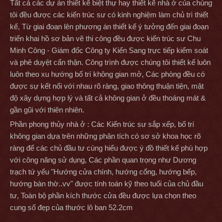
Tất cả các dự án thiết kế biệt thự hay thiết kế nhà ở của chúng
tôi đều được các kiến trúc sư có kinh nghiệm làm chủ trì thiết
kế, Từ giai đoạn lên phương án thiết kế ý tưởng đến giai đoạn
triển khai hồ sơ bản vẽ thi công đều được kiến trúc sư Chu
Minh Công - Giám đốc Công ty Kiến Sang trực tiếp kiểm soát
và phê duyệt cẩn thận. Công trình được chúng tôi thiết kế luôn
luôn theo xu hướng bố trí không gian mở, Các phòng đều có
được sự kết nối với nhau rõ ràng, giao thông thuận tiện, mật
độ xây dựng hợp lý và tất cả không gian ở đều thoáng mát &
gần gũi với thiên nhiên.
Phần phong thủy nhà ở : Các Kiến trúc sư sắp xếp, bố trí
không gian dựa trên những phân tích có sơ sở khoa học rõ
ràng để các chủ đầu tư cùng hiểu được ý đồ thiết kế phù hợp
với công năng sử dụng, Các phần quan trọng như Dương
trạch tứ yếu "Hướng cửa chính, hướng cổng, hướng bếp,
hướng bàn thờ..vv" được tính toán kỹ theo tuổi của chủ đầu
tư, Toàn bộ phần kích thước cửa đều được lựa chọn theo
cung số đẹp của thước lô ban 52.2cm