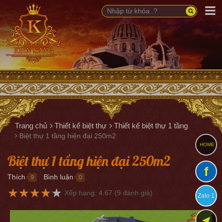
Trang chủ
Thiết kế biệt thự
Thiết kế biệt thự 1 tầng
Biệt thự 1 tầng hiện đại 250m2
HOME
Biệt thự 1 tầng hiện đại 250m2
f
Thích
Bình luận
9
0
●
●
★
★
★
★
★
Xếp hạng:
4.67
(
9
đánh giá)
Zalo 1