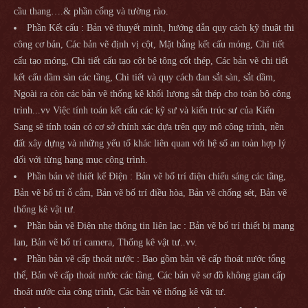
cầu thang….& phần cổng và tường rào.
Phần Kết cấu : Bản vẽ thuyết minh, hướng dẫn quy cách kỹ thuật thi
công cơ bản, Các bản vẽ định vị cột, Mặt bằng kết cấu móng, Chi tiết
cấu tạo móng, Chi tiết cấu tạo cột bê tông cốt thép, Các bản vẽ chi tiết
kết cấu dầm sàn các tầng, Chi tiết và quy cách đan sắt sàn, sắt dầm,
Ngoài ra còn các bản vẽ thống kê khối lượng sắt thép cho toàn bộ công
trình...vv Việc tính toán kết cấu các kỹ sư và kiến trúc sư của Kiến
Sang sẽ tính toán có cơ sở chính xác dựa trên quy mô công trình, nền
đất xây dựng và những yếu tố khác liên quan với hệ số an toàn hợp lý
đối với từng hạng mục công trình.
Phần bản vẽ thiết kế Điện : Bản vẽ bố trí điện chiếu sáng các tầng,
Bản vẽ bố trí ổ cắm, Bản vẽ bố trí điều hòa, Bản vẽ chống sét, Bản vẽ
thống kê vật tư.
Phần bản vẽ Điện nhẹ thông tin liên lạc : Bản vẽ bố trí thiết bị mạng
lan, Bản vẽ bố trí camera, Thống kê vật tư..vv.
Phần bản vẽ cấp thoát nước : Bao gồm bản vẽ cấp thoát nước tổng
thể, Bản vẽ cấp thoát nước các tầng, Các bản vẽ sơ đồ không gian cấp
thoát nước của công trình, Các bản vẽ thống kê vật tư.