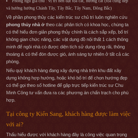
Phòng ngủ gia chủ : vị trí nên đặt tọa cát, hướng cát (tọa cung đẹp
và hướng hướng Chánh Tây, Tây Bắc, Tây Nam, Đông Bắc)
Về phần phong thủy các kiến trúc sư chủ trì luôn nghiên cứu
phong thủy nhà ở
theo các phân tích có khoa học, chúng ta
có thể hiểu đơn giản phong thủy chính là cách sắp xếp, bố trí
không gian chức năng, các vật dụng đồ nội thất 1 cách thông
minh để ngôi nhà có được diện tích sử dụng rộng rãi, thông
thoáng & có thể đón được gió, ánh sáng tự nhiên ở tất cả các
phòng.
Nếu quý khách hàng đang xây dựng nhà trên khu đất xây
dựng không hợp hướng, hoặc khó bố trí để chọn hướng đẹp
có thể gọi theo số hotline để gặp trực tiếp kiến trúc sư Chu
Minh Công tư vấn đưa ra các phương án chấn trạch cho phù
hợp.
Tại công ty Kiến Sang, khách hàng được làm việc
với ai?
Thấu hiểu được với khách hàng đây là công việc quan trọng