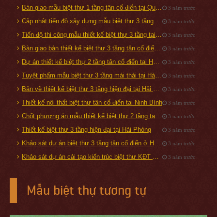
Bàn giao mẫu biệt thự 1 tầng tân cổ điển tại Quốc Oai, Hà Nội
3 năm trước
Cập nhật tiến độ xây dựng mẫu biệt thự 3 tầng tại Từ Sơn, Bắc Ninh
3 năm trước
Tiến độ thi công mẫu thiết kế biệt thự 3 tầng tại Tam Điệp
3 năm trước
Bàn giao bản thiết kế biệt thự 3 tầng tân cổ điển 160m2 tại Đà Nẵng
3 năm trước
Dự án thiết kế biệt thự 2 tầng tân cổ điển tại Hạ Long, Quảng Ninh
3 năm trước
Tuyệt phẩm mẫu biệt thự 3 tầng mái thái tại Hà Nội
3 năm trước
Bản vẽ thiết kế biệt thự 3 tầng hiện đại tại Hải Phòng
3 năm trước
Thiết kế nội thất biệt thự tân cổ điển tại Ninh Bình
3 năm trước
Chốt phương án mẫu thiết kế biệt thự 2 tầng tại Đan Phượng - Hà Nội
3 năm trước
Thiết kế biệt thự 3 tầng hiện đại tại Hải Phòng
3 năm trước
Khảo sát dự án biệt thự 3 tầng tân cổ điển ở Hải Dương
3 năm trước
Khảo sát dự án cải tạo kiến trúc biệt thự KĐT Vinhomes Riverside
3 năm trước
Mẫu biệt thự tương tự