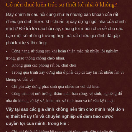
Có nên thuê kiến trúc sư thiết kế nhà ở không?
Đây chính là câu hỏi cũng như là những băn khoăn của rất
nhiều gia đình trước khi chuẩn bị xây dựng ngôi nhà của chính
mình? Để trả lời câu hỏi này, chúng tôi muốn chia sẻ cho các
bạn một số những trường hợp mà rất nhiều gia đình đã gặp
phải khi tự ý thi công:
Công năng sử dụng sau khi hoàn thiện mắc rất nhiều lỗi nghiêm
trọng, giao thông chồng chéo nhau.
Không gian các phòng rất bí, chật chội.
Trong quá trình xây dựng nhà ở phải đập đi xây lại rất nhiều lần vì
không có bản vẽ.
Chi phí xây dựng phát sinh quá nhiều so với dự kiến.
Công trình bị nứt tường, thấm mái, ban công, vệ sinh, nghiêng đổ
nhà do không có kỹ sư, kiến trúc sư tính toán và tư vấn kỹ thuật.
Vậy tại sao các gia đình không nên tìm cho mình một đơn
vị thiết kế uy tín và chuyên nghiệp để đảm bảo được
quyền lợi của mình, trong khi :
Chi phí thiết kế không hề cao so với tổng mức đầu tư xây dựng