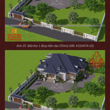
Ảnh 25. Biệt thự 1 tầng hiện đại 250m2 (Mã: KS50878-25)