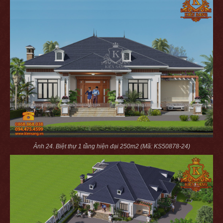
Ảnh 24. Biệt thự 1 tầng hiện đại 250m2 (Mã: KS50878-24)