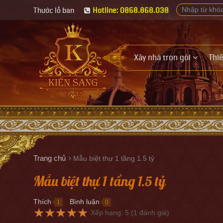
Thước lỗ ban
Hotline: 0868.868.038
Xây nhà trọn gói
Thiế
Trang chủ
Mẫu biệt thự 1 tầng 1.5 tỷ
Mẫu biệt thự 1 tầng 1.5 tỷ
Thích
Bình luận
1
0
●
●
★
★
★
★
★
Xếp hạng:
5
(
1
đánh giá)