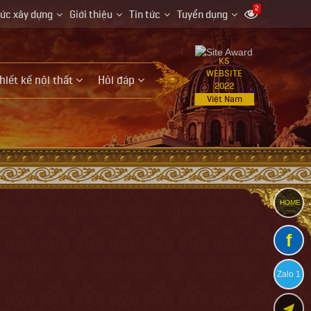
2
hức xây dựng
Giới thiệu
Tin tức
Tuyển dụng
KS
WEBSITE
hiết kế nội thất
Hỏi đáp
2022
Việt Nam
HOME
f
Zalo 1