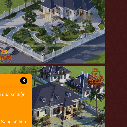
✖
i qua số điện
 Sang sẽ liên