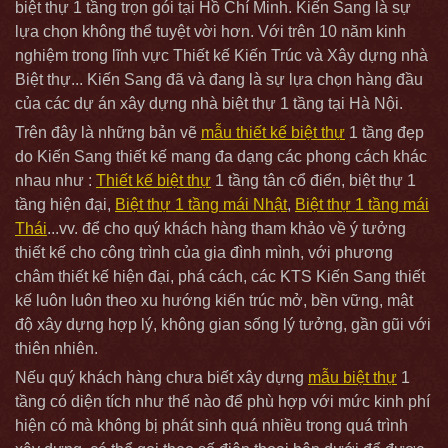
biệt thự 1 tầng trọn gói tại Hồ Chí Minh. Kiến Sang là sự
lựa chọn không thể tuyệt vời hơn. Với trên 10 năm kinh
nghiệm trong lĩnh vực Thiết kế Kiến Trúc và Xây dựng nhà
Biệt thự... Kiến Sang đã và đang là sự lựa chọn hàng đầu
của các dự án xây dựng nhà biệt thự 1 tầng tại Hà Nội.
Trên đây là những bản vẽ
mẫu thiết kế biệt thự
1 tầng đẹp
do Kiến Sang thiết kế mang đa dạng các phong cách khác
nhau như :
Thiết kế biệt thự
1 tầng tân cổ điển, biệt thự 1
tầng hiện đại,
Biệt thự 1 tầng mái Nhật
,
Biệt thự 1 tầng mái
Thái
...vv. để cho quý khách hàng tham khảo về ý tưởng
thiết kế cho công trình của gia đình mình, với phương
châm thiết kế hiện đại, phá cách, các KTS Kiến Sang thiết
kế luôn luôn theo xu hướng kiến trúc mở, bền vững, mật
độ xây dựng hợp lý, không gian sống lý tưởng, gần gũi với
thiên nhiên.
Nếu quý khách hàng chưa biết xây dựng
mẫu biệt thự
1
tầng có diện tích như thế nào để phù hợp với mức kinh phí
hiện có mà không bị phát sinh quá nhiều trong quá trình