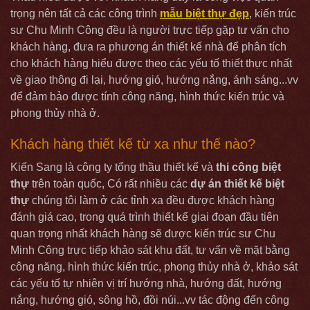
trọng nên tất cả các công trình
mẫu biệt thự đẹp
, kiến trúc
sư Chu Minh Công đều là người trực tiếp gặp tư vấn cho
khách hàng, đưa ra phương án thiết kế nhà để phân tích
cho khách hàng hiểu được theo các yếu tố thiết thực nhất
về giao thông đi lại, hướng gió, hướng nắng, ánh sáng...vv
để đảm bảo được tính công năng, hình thức kiến trúc và
phong thủy nhà ở.
Khách hàng thiết kế từ xa như thế nào?
Kiến Sang là công ty tổng thầu thiết kế và
thi công biệt
thự
trên toàn quốc, Có rất nhiều các
dự án thiết kế biệt
thự
chúng tôi làm ở các tỉnh xa đều được khách hàng
đánh giá cao, trong quá trình thiết kế giai đoạn đầu tiên
quan trọng nhất khách hàng sẽ được kiến trúc sư Chu
Minh Công trực tiếp khảo sát khu đất, tư vấn về mặt bằng
công năng, hình thức kiến trúc, phong thủy nhà ở, khảo sát
các yếu tố tự nhiên vị trí hướng nhà, hướng đất, hướng
nắng, hướng gió, sông hồ, đồi núi...vv tác động đến công