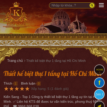
Trang chủ
Thiết kế biệt thự 1 tầng tại Hồ Chí Minh
HOME
Thiết kế biệt thự 1 tầng tại Hồ Chí Minh
f
Thích
Bình luận
1
0
●
●
★
★
★
★
★
Xếp hạng:
5
(
1
đánh giá)
Zalo 1
Kiến Sang - Top 1 Công ty thiết kế biệt thự 1 tầng uy tín tại Hồ Chí
Minh. ✅ Liên hệ KTS để được tư vấn kiến trúc, phong thuỷ MIỄN
PHÍ... ☎ 0868.868.038