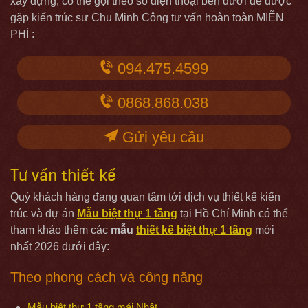
xây dựng, có thể gọi theo số điện thoại bên dưới để được
gặp kiến trúc sư Chu Minh Công tư vấn hoàn toàn MIỄN
PHÍ :
094.475.4599
0868.868.038
Gửi yêu cầu
Tư vấn thiết kế
Quý khách hàng đang quan tâm tới dịch vụ thiết kế kiến
trúc và dự án
Mẫu biệt thự 1 tầng
tại Hồ Chí Minh có thể
tham khảo thêm các
mẫu
thiết kế biệt thự 1 tầng
mới
nhất 2026 dưới đây:
Theo phong cách và công năng
Mẫu biệt thự 1 tầng mái Nhật