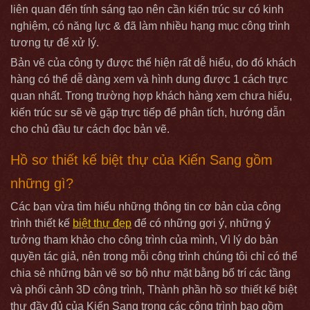
liên quan đến tính sáng tạo nên cần kiến trúc sư có kinh
nghiệm, có năng lực & đã làm nhiều hạng mục công trình
tương tự để xử lý.
Bản vẽ của công ty được thể hiện rất dễ hiểu, do đó khách
hàng có thể dễ dàng xem và hình dung được 1 cách trực
quan nhất. Trong trường hợp khách hàng xem chưa hiểu,
kiến trúc sư sẽ về gặp trực tiếp để phân tích, hướng dẫn
cho chủ đầu tư cách đọc bản vẽ.
Hồ sơ thiết kế biệt thự của Kiến Sang gồm
những gì?
Các bạn vừa tìm hiểu những thông tin cơ bản của công
trình thiết kế
biệt thự đẹp
để có những gợi ý, những ý
tưởng tham khảo cho công trình của mình, Vì lý do bản
quyền tác giả, nên trong mỗi công trình chúng tôi chỉ có thể
chia sẻ những bản vẽ sơ bộ như mặt bằng bố trí các tầng
và phối cảnh 3D công trình, Thành phần hồ sơ thiết kế biệt
thự đầy đủ của Kiến Sang trong các công trình bao gồm