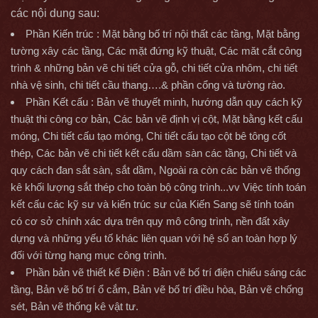
các nội dung sau:
Phần Kiến trúc : Mặt bằng bố trí nội thất các tầng, Mặt bằng
tường xây các tầng, Các mặt đứng kỹ thuật, Các măt cắt công
trình & những bản vẽ chi tiết cửa gỗ, chi tiết cửa nhôm, chi tiết
nhà vệ sinh, chi tiết cầu thang….& phần cổng và tường rào.
Phần Kết cấu : Bản vẽ thuyết minh, hướng dẫn quy cách kỹ
thuật thi công cơ bản, Các bản vẽ định vị cột, Mặt bằng kết cấu
móng, Chi tiết cấu tạo móng, Chi tiết cấu tạo cột bê tông cốt
thép, Các bản vẽ chi tiết kết cấu dầm sàn các tầng, Chi tiết và
quy cách đan sắt sàn, sắt dầm, Ngoài ra còn các bản vẽ thống
kê khối lượng sắt thép cho toàn bộ công trình...vv Việc tính toán
kết cấu các kỹ sư và kiến trúc sư của Kiến Sang sẽ tính toán
có cơ sở chính xác dựa trên quy mô công trình, nền đất xây
dựng và những yếu tố khác liên quan với hệ số an toàn hợp lý
đối với từng hạng mục công trình.
Phần bản vẽ thiết kế Điện : Bản vẽ bố trí điện chiếu sáng các
tầng, Bản vẽ bố trí ổ cắm, Bản vẽ bố trí điều hòa, Bản vẽ chống
sét, Bản vẽ thống kê vật tư.