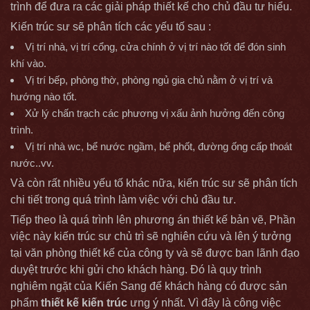
trình để đưa ra các giải pháp thiết kế cho chủ đầu tư hiểu.
Kiến trúc sư sẽ phân tích các yếu tố sau :
Vị trí nhà, vị trí cổng, cửa chính ở vị trí nào tốt để đón sinh
khí vào.
Vị trí bếp, phòng thờ, phòng ngủ gia chủ nằm ở vị trí và
hướng nào tốt.
Xử lý chấn trạch các phương vị xấu ảnh hưởng đến công
trình.
Vị trí nhà wc, bể nước ngầm, bể phốt, đường ống cấp thoát
nước..vv.
Và còn rất nhiều yếu tố khác nữa, kiến trúc sư sẽ phân tích
chi tiết trong quá trình làm việc với chủ đầu tư.
Tiếp theo là quá trình lên phương án thiết kế bản vẽ, Phần
việc này kiến trúc sư chủ trì sẽ nghiên cứu và lên ý tưởng
tại văn phòng thiết kế của công ty và sẽ được ban lãnh đạo
duyệt trước khi gửi cho khách hàng. Đó là quy trình
nghiêm ngặt của Kiến Sang để khách hàng có được sản
phẩm
thiết kế kiến trúc
ưng ý nhất. Vì đây là công việc