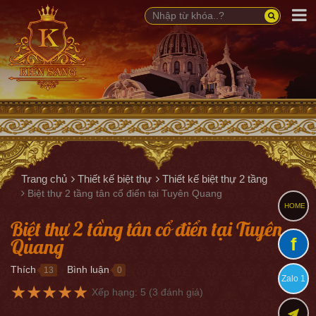
Trang chủ
Thiết kế biệt thự
Thiết kế biệt thự 2 tầng
Biệt thự 2 tầng tân cổ điển tại Tuyên Quang
HOME
Biệt thự 2 tầng tân cổ điển tại Tuyên
Quang
f
Thích
Bình luận
13
0
●
●
Zalo 1
★
★
★
★
★
Xếp hạng:
5
(
3
đánh giá)