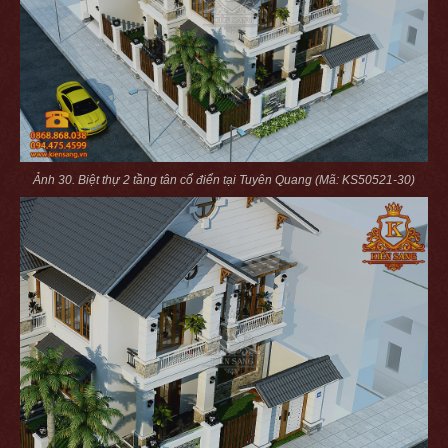
Ảnh 30. Biệt thự 2 tầng tân cổ điển tại Tuyên Quang (Mã: KS50521-30)