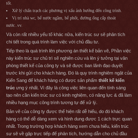
tốt.
Xử lý chấn trạch các phương vị xấu ảnh hưởng đến công trình.
Vị trí nhà wc, bể nước ngầm, bể phốt, đường ống cấp thoát
nước..vv.
Và còn rất nhiều yếu tố khác nữa, kiến trúc sư sẽ phân tích
chi tiết trong quá trình làm việc với chủ đầu tư.
Tiếp theo là quá trình lên phương án thiết kế bản vẽ, Phần việc
này kiến trúc sư chủ trì sẽ nghiên cứu và lên ý tưởng tại văn
phòng thiết kế của công ty và sẽ được ban lãnh đạo duyệt
trước khi gửi cho khách hàng. Đó là quy trình nghiêm ngặt của
Kiến Sang để khách hàng có được sản phẩm
thiết kế kiến
trúc
ưng ý nhất. Vì đây là công việc liên quan đến tính sáng
tạo nên cần kiến trúc sư có kinh nghiệm, có năng lực & đã làm
nhiều hạng mục công trình tương tự để xử lý.
Bản vẽ của công ty được thể hiện rất dễ hiểu, do đó khách
hàng có thể dễ dàng xem và hình dung được 1 cách trực quan
nhất. Trong trường hợp khách hàng xem chưa hiểu, kiến trúc
sư sẽ về gặp trực tiếp để phân tích, hướng dẫn cho chủ đầu