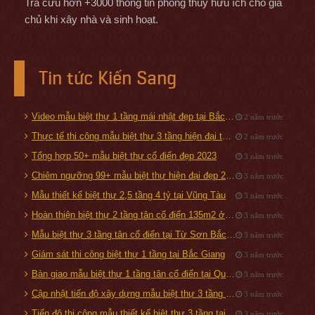
Tra cứu hơn +3000 thông tin phong thủy hữu ích cho gia
chủ khi xây nhà và sinh hoạt.
Tin tức Kiến Sang
Video mẫu biệt thự 1 tầng mái nhật đẹp tại Bắc Giang
2 năm trước
Thực tế thi công mẫu biệt thự 3 tầng hiện đại tại Quảng Ninh
2 năm trước
Tổng hợp 50+ mẫu biệt thự cổ điển đẹp 2023
3 năm trước
Chiêm ngưỡng 99+ mẫu biệt thự hiện đại đẹp 2019
3 năm trước
Mẫu thiết kế biệt thự 2,5 tầng 4 tỷ tại Vũng Tàu
3 năm trước
Hoàn thiện biệt thự 2 tầng tân cổ điển 135m2 ở Hải Dương
3 năm trước
Mẫu biệt thự 3 tầng tân cổ điển tại Từ Sơn Bắc Ninh
3 năm trước
Giám sát thi công biệt thự 1 tầng tại Bắc Giang
3 năm trước
Bàn giao mẫu biệt thự 1 tầng tân cổ điển tại Quốc Oai, Hà Nội
3 năm trước
Cập nhật tiến độ xây dựng mẫu biệt thự 3 tầng tại Từ Sơn, Bắc Ninh
3 năm trước
Tiến độ thi công mẫu thiết kế biệt thự 3 tầng tại Tam Điệp
3 năm trước