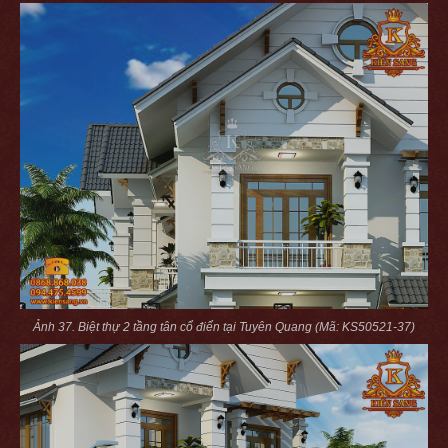
Ảnh 37. Biệt thự 2 tầng tân cổ điển tại Tuyên Quang (Mã: KS50521-37)