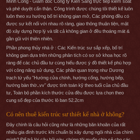
Minh Công - Giám đốc Công ty Kiến Sang trực tiếp kiểm soát
và phê duyệt cẩn thận. Công trình được chúng tôi thiết kế luôn
luôn theo xu hướng bố trí không gian mở, Các phòng đều có
được sự kết nối với nhau rõ ràng, giao thông thuận tiện, mật
độ xây dựng hợp lý và tất cả không gian ở đều thoáng mát &
gần gũi với thiên nhiên.
Phần phong thủy nhà ở : Các Kiến trúc sư sắp xếp, bố trí
không gian dựa trên những phân tích có sơ sở khoa học rõ
ràng để các chủ đầu tư cùng hiểu được ý đồ thiết kế phù hợp
với công năng sử dụng, Các phần quan trọng như Dương
trạch tứ yếu "Hướng cửa chính, hướng cổng, hướng bếp,
hướng bàn thờ..vv" được tính toán kỹ theo tuổi của chủ đầu
tư, Toàn bộ phần kích thước cửa đều được lựa chọn theo
cung số đẹp của thước lô ban 52.2cm
Có nên thuê kiến trúc sư thiết kế nhà ở không?
Đây chính là câu hỏi cũng như là những băn khoăn của rất
nhiều gia đình trước khi chuẩn bị xây dựng ngôi nhà của chính
mình? Để trả lời câu hỏi này, chúng tôi muốn chia sẻ cho các