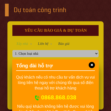
Dự toán công trình
YÊU CẦU BÁO GIÁ & DỰ TOÁN
Xây nhà
Liên hệ
Báo giá
Tổng đài hỗ trợ
✖
m2
tầng
Quý khách nếu có nhu cầu tư vấn dịch vụ vui
lòng liên hệ ngay với chúng tôi qua số điện
Tiếp tục
thoại hỗ trợ khách hàng
Điền đầy đủ thông tin để nhận báo giá dự toán công
0868.868.038
trình ngay chỉ trong 15 phút!
Nếu quý khách không liên hệ được vui lòng