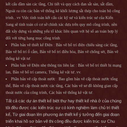
kết cấu dầm sàn các tầng, Chi tiết và quy cách đan sắt sàn, sắt dầm,
Ngoài ra còn các bản vẽ thống kê khối lượng sắt thép cho toàn bộ công
trình...vv Việc tính toán kết cấu các kỹ sư và kiến trúc sư của Kiến
Sang sẽ tính toán có cơ sở chính xác dựa trên quy mô công trình, nền
đất xây dựng và những yếu tố khác liên quan với hệ số an toàn hợp lý
đối với từng hạng mục công trình.
Phần bản vẽ thiết kế Điện : Bản vẽ bố trí điện chiếu sáng các tầng,
Bản vẽ bố trí ổ cắm, Bản vẽ bố trí điều hòa, Bản vẽ chống sét, Bản vẽ
thống kê vật tư.
Phần bản vẽ Điện nhẹ thông tin liên lạc : Bản vẽ bố trí thiết bị mạng
lan, Bản vẽ bố trí camera, Thống kê vật tư..vv.
Phần bản vẽ cấp thoát nước : Bao gồm bản vẽ cấp thoát nước tổng
thể, Bản vẽ cấp thoát nước các tầng, Các bản vẽ sơ đồ không gian cấp
thoát nước của công trình, Các bản vẽ thống kê vật tư.
Tất cả các dự án thiết kế biệt thự hay thiết kế nhà ở của chúng
tôi đều được các kiến trúc sư có kinh nghiệm làm chủ trì thiết
kế, Từ giai đoạn lên phương án thiết kế ý tưởng đến giai đoạn
triển khai hồ sơ bản vẽ thi công đều được kiến trúc sư Chu