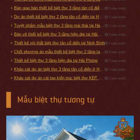
Bàn giao bản thiết kế biệt thự 3 tầng tân cổ điển 160m2 tại Đà Nẵng
3 năm trước
Dự án thiết kế biệt thự 2 tầng tân cổ điển tại Hạ Long, Quảng Ninh
3 năm trước
Tuyệt phẩm mẫu biệt thự 3 tầng mái thái tại Hà Nội
3 năm trước
Bản vẽ thiết kế biệt thự 3 tầng hiện đại tại Hải Phòng
3 năm trước
Thiết kế nội thất biệt thự tân cổ điển tại Ninh Bình
3 năm trước
Chốt phương án mẫu thiết kế biệt thự 2 tầng tại Đan Phượng - Hà Nội
3 năm trước
Thiết kế biệt thự 3 tầng hiện đại tại Hải Phòng
3 năm trước
Khảo sát dự án biệt thự 3 tầng tân cổ điển ở Hải Dương
3 năm trước
Khảo sát dự án cải tạo kiến trúc biệt thự KĐT Vinhomes Riverside
3 năm trước
Mẫu biệt thự tương tự