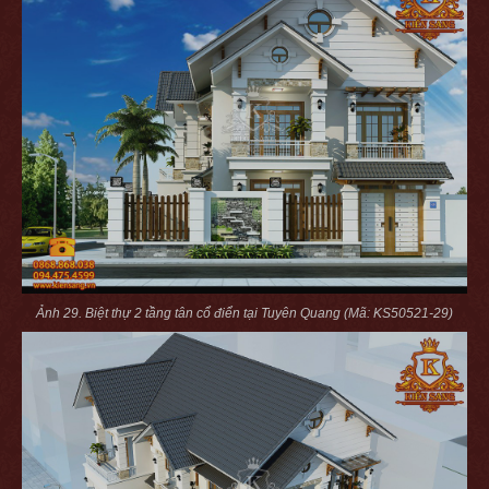
Ảnh 29. Biệt thự 2 tầng tân cổ điển tại Tuyên Quang (Mã: KS50521-29)