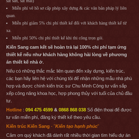
sắt sàn, sắt mái)
Miễn phí vẽ hồ sơ cấp phép xây dựng & các văn bản pháp lý liên
quan.
Miễn phí giảm 5% chi phí thiết kế đối với khách hàng thiết kế từ
xa.
Miễn phí 50% chi phí thiết kế khi thi công trọn gói.
Kiến Sang cam kết sẽ hoàn trả lại 100% chi phí tạm ứng
thiết kế nếu như khách hàng không hài lòng về phương
án thiết kế nhà ở.
Nếu có những thắc mắc liên quan đến xây dựng, kiến trúc,
các bạn hãy liên hệ với chúng tôi để nhận những mẫu nhà phù
hợp và được chính kiến trúc sư Chu Minh Công tư vấn sắp
xếp công năng khoa học, hợp phong thủy với tuổi của chủ đầu
tư.
Hotline
:
094 475 4599
&
0868 868 038
Số điện thoại để được
tư vấn miễn phí, đăng ký thiết kế theo yêu cầu.
Kiến trúc Kiến Sang
- "
Kiến tạo hạnh phúc
"
Cảm ơn quý khách đã dành rất nhiều thời gian tìm hiểu dự án