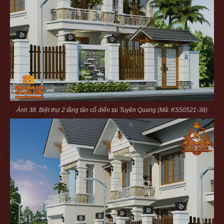
Ảnh 38. Biệt thự 2 tầng tân cổ điển tại Tuyên Quang (Mã: KS50521-38)