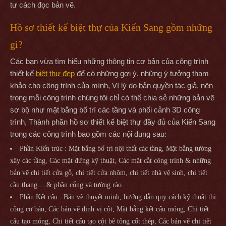
tư cách đọc bản vẽ.
Hồ sơ thiết kế biệt thự của Kiến Sang gồm những
gì?
Các bạn vừa tìm hiểu những thông tin cơ bản của công trình
thiết kế
biệt thự đẹp
để có những gợi ý, những ý tưởng tham
khảo cho công trình của mình, Vì lý do bản quyền tác giả, nên
trong mỗi công trình chúng tôi chỉ có thể chia sẻ những bản vẽ
sơ bộ như mặt bằng bố trí các tầng và phối cảnh 3D công
trình, Thành phần hồ sơ thiết kế biệt thự đầy đủ của Kiến Sang
trong các công trình bao gồm các nội dung sau:
Phần Kiến trúc : Mặt bằng bố trí nội thất các tầng, Mặt bằng tường
xây các tầng, Các mặt đứng kỹ thuật, Các măt cắt công trình & những
bản vẽ chi tiết cửa gỗ, chi tiết cửa nhôm, chi tiết nhà vệ sinh, chi tiết
cầu thang….& phần cổng và tường rào.
Phần Kết cấu : Bản vẽ thuyết minh, hướng dẫn quy cách kỹ thuật thi
công cơ bản, Các bản vẽ định vị cột, Mặt bằng kết cấu móng, Chi tiết
cấu tạo móng, Chi tiết cấu tạo cột bê tông cốt thép, Các bản vẽ chi tiết