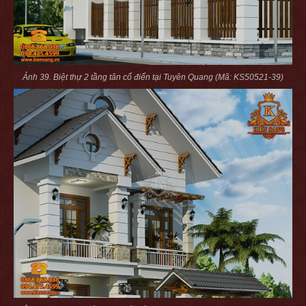
Ảnh 39. Biệt thự 2 tầng tân cổ điển tại Tuyên Quang (Mã: KS50521-39)