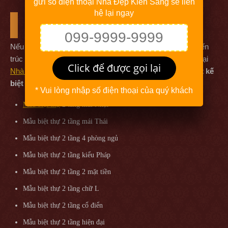
gửi số điện thoại Nhà Đẹp Kiến Sang sẽ liên
hệ lại ngay
Tư vấn thiết kế
Nếu quý khách hàng đang quan tâm tới dịch vụ thiết kế kiến
trúc và dự án biệt thự 2 tầng tân cổ điển tại Tuyên Quang tại
Click để được gọi lại
Nhà Đẹp
Kiến Sang có thể tham khảo thêm các
mẫu thiết kế
biệt thự
mới nhất 2026 dưới đây:
* Vui lòng nhập số điện thoại của quý khách
Mẫu biệt thự
2 tầng mái Nhật
Mẫu biệt thự 2 tầng mái Thái
Mẫu biệt thự 2 tầng 4 phòng ngủ
Mẫu biệt thự 2 tầng kiểu Pháp
Mẫu biệt thự 2 tầng 2 mặt tiền
Mẫu biệt thự 2 tầng chữ L
Mẫu biệt thự 2 tầng cổ điển
Mẫu biệt thự 2 tầng hiện đại