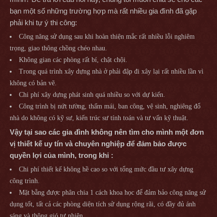
bạn một số những trường hợp mà rất nhiều gia đình đã gặp
phải khi tự ý thi công:
Công năng sử dụng sau khi hoàn thiện mắc rất nhiều lỗi nghiêm
trọng, giao thông chồng chéo nhau.
Không gian các phòng rất bí, chật chội.
Trong quá trình xây dựng nhà ở phải đập đi xây lại rất nhiều lần vì
không có bản vẽ.
Chi phí xây dựng phát sinh quá nhiều so với dự kiến.
Công trình bị nứt tường, thấm mái, ban công, vệ sinh, nghiêng đổ
nhà do không có kỹ sư, kiến trúc sư tính toán và tư vấn kỹ thuật.
Vậy tại sao các gia đình không nên tìm cho mình một đơn
vị thiết kế uy tín và chuyên nghiệp để đảm bảo được
quyền lợi của mình, trong khi :
Chi phí thiết kế không hề cao so với tổng mức đầu tư xây dựng
công trình.
Mặt bằng được phân chia 1 cách khoa học để đảm bảo công năng sử
dụng tốt, tất cả các phòng diện tích sử dụng rộng rãi, có đầy đủ ánh
sáng và thông gió tự nhiên.