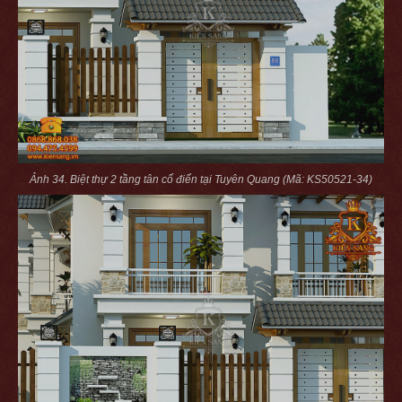
Ảnh 34. Biệt thự 2 tầng tân cổ điển tại Tuyên Quang (Mã: KS50521-34)