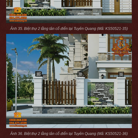
Ảnh 35. Biệt thự 2 tầng tân cổ điển tại Tuyên Quang (Mã: KS50521-35)
Ảnh 36. Biệt thự 2 tầng tân cổ điển tại Tuyên Quang (Mã: KS50521-36)