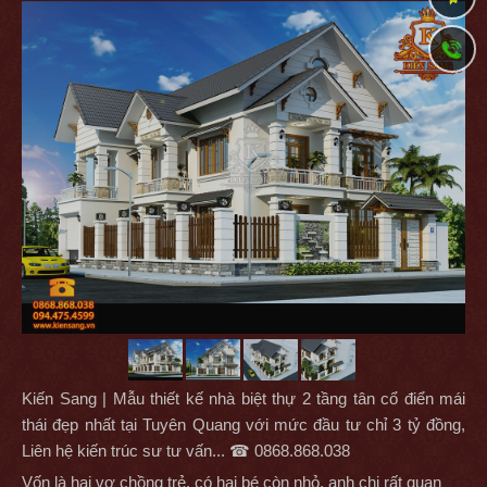
Kiến Sang | Mẫu thiết kế nhà biệt thự 2 tầng tân cổ điển mái
thái đẹp nhất tại Tuyên Quang với mức đầu tư chỉ 3 tỷ đồng,
Liên hệ kiến trúc sư tư vấn... ☎ 0868.868.038
Vốn là hai vợ chồng trẻ, có hai bé còn nhỏ, anh chị rất quan