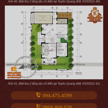
Ảnh 40. Biệt thự 2 tầng tân cổ điển tại Tuyên Quang (Mã: KS50521-40)
Ảnh 41. Biệt thự 2 tầng tân cổ điển tại Tuyên Quang (Mã: KS50521-41)
094.475.4599
0868.868.038