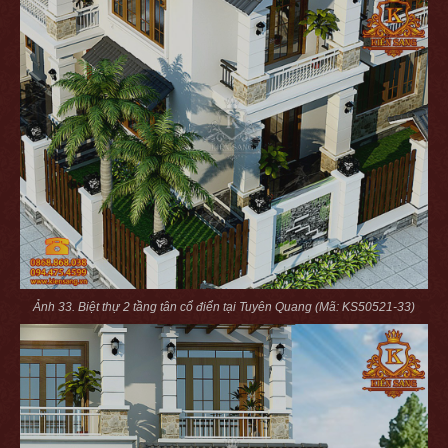
Ảnh 33. Biệt thự 2 tầng tân cổ điển tại Tuyên Quang (Mã: KS50521-33)