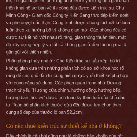
kế, Từ giai đoạn lên phương án thiết kế ý tưởng đến giai đoạn
triển khai hồ sơ bản vẽ thi công đều được kiến trúc sư Chu
Minh Công - Giám đốc Công ty Kiến Sang trực tiếp kiểm soát
và phê duyệt cẩn thận. Công trình được chúng tôi thiết kế luôn
luôn theo xu hướng bố trí không gian mở, Các phòng đều có
được sự kết nối với nhau rõ ràng, giao thông thuận tiện, mật
độ xây dựng hợp lý và tất cả không gian ở đều thoáng mát &
gần gũi với thiên nhiên.
Phần phong thủy nhà ở : Các Kiến trúc sư sắp xếp, bố trí
không gian dựa trên những phân tích có sơ sở khoa học rõ
ràng để các chủ đầu tư cùng hiểu được ý đồ thiết kế phù hợp
với công năng sử dụng, Các phần quan trọng như Dương
trạch tứ yếu "Hướng cửa chính, hướng cổng, hướng bếp,
hướng bàn thờ..vv" được tính toán kỹ theo tuổi của chủ đầu
tư, Toàn bộ phần kích thước cửa đều được lựa chọn theo
cung số đẹp của thước lô ban 52.2cm
Có nên thuê kiến trúc sư thiết kế nhà ở không?
Đây chính là câu hỏi cũng như là những băn khoăn của rất