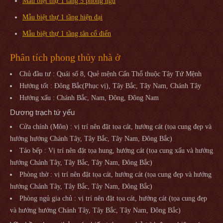
Mẫu biệt thự 1 tầng 5 phòng ngủ
Mẫu biệt thự 1 tầng hiện đại
Mẫu biệt thự 1 tầng tân cổ điển
Phân tích phong thủy nhà ở
Chủ đầu tư : Quái số 8, Quẻ mệnh Cấn Thổ thuộc Tây Tứ Mệnh
Hướng tốt : Đông Bắc(Phục vị), Tây Bắc, Tây Nam, Chánh Tây
Hướng xấu : Chánh Bắc, Nam, Đông, Đông Nam
Dương trạch tứ yếu
Cửa chính (Môn) : vị trí nên đặt tọa cát, hướng cát (tọa cung đẹp và
hướng hướng Chánh Tây, Tây Bắc, Tây Nam, Đông Bắc)
Táo bếp : Vị trí nên đặt tọa hung, hướng cát (tọa cung xấu và hướng
hướng Chánh Tây, Tây Bắc, Tây Nam, Đông Bắc)
Phòng thờ : vị trí nên đặt tọa cát, hướng cát (tọa cung đẹp và hướng
hướng Chánh Tây, Tây Bắc, Tây Nam, Đông Bắc)
Phòng ngủ gia chủ : vị trí nên đặt tọa cát, hướng cát (tọa cung đẹp
và hướng hướng Chánh Tây, Tây Bắc, Tây Nam, Đông Bắc)