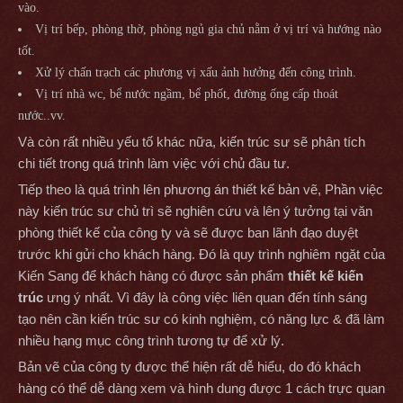
vào.
Vị trí bếp, phòng thờ, phòng ngủ gia chủ nằm ở vị trí và hướng nào
tốt.
Xử lý chấn trạch các phương vị xấu ảnh hưởng đến công trình.
Vị trí nhà wc, bể nước ngầm, bể phốt, đường ống cấp thoát
nước..vv.
Và còn rất nhiều yếu tố khác nữa, kiến trúc sư sẽ phân tích
chi tiết trong quá trình làm việc với chủ đầu tư.
Tiếp theo là quá trình lên phương án thiết kế bản vẽ, Phần việc
này kiến trúc sư chủ trì sẽ nghiên cứu và lên ý tưởng tại văn
phòng thiết kế của công ty và sẽ được ban lãnh đạo duyệt
trước khi gửi cho khách hàng. Đó là quy trình nghiêm ngặt của
Kiến Sang để khách hàng có được sản phẩm
thiết kế kiến
trúc
ưng ý nhất. Vì đây là công việc liên quan đến tính sáng
tạo nên cần kiến trúc sư có kinh nghiệm, có năng lực & đã làm
nhiều hạng mục công trình tương tự để xử lý.
Bản vẽ của công ty được thể hiện rất dễ hiểu, do đó khách
hàng có thể dễ dàng xem và hình dung được 1 cách trực quan