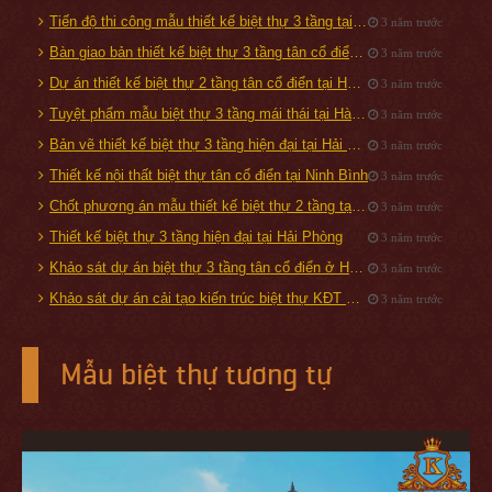
Tiến độ thi công mẫu thiết kế biệt thự 3 tầng tại Tam Điệp
3 năm trước
Bàn giao bản thiết kế biệt thự 3 tầng tân cổ điển 160m2 tại Đà Nẵng
3 năm trước
Dự án thiết kế biệt thự 2 tầng tân cổ điển tại Hạ Long, Quảng Ninh
3 năm trước
Tuyệt phẩm mẫu biệt thự 3 tầng mái thái tại Hà Nội
3 năm trước
Bản vẽ thiết kế biệt thự 3 tầng hiện đại tại Hải Phòng
3 năm trước
Thiết kế nội thất biệt thự tân cổ điển tại Ninh Bình
3 năm trước
Chốt phương án mẫu thiết kế biệt thự 2 tầng tại Đan Phượng - Hà Nội
3 năm trước
Thiết kế biệt thự 3 tầng hiện đại tại Hải Phòng
3 năm trước
Khảo sát dự án biệt thự 3 tầng tân cổ điển ở Hải Dương
3 năm trước
Khảo sát dự án cải tạo kiến trúc biệt thự KĐT Vinhomes Riverside
3 năm trước
Mẫu biệt thự tương tự