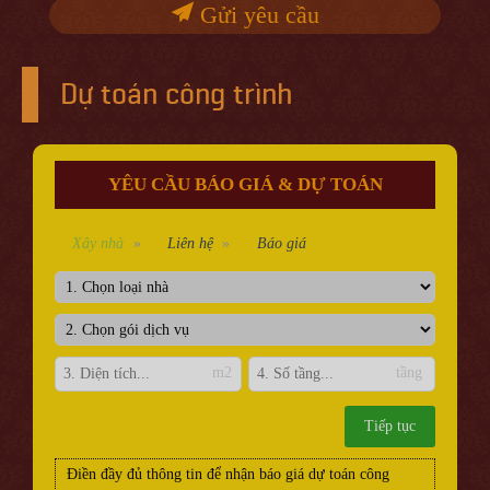
Gửi yêu cầu
Dự toán công trình
YÊU CẦU BÁO GIÁ & DỰ TOÁN
Xây nhà
Liên hệ
Báo giá
m2
tầng
Tiếp tục
Điền đầy đủ thông tin để nhận báo giá dự toán công