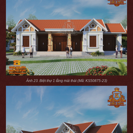
Ảnh 23. Biệt thự 1 tầng mái thái (Mã: KS50875-23)