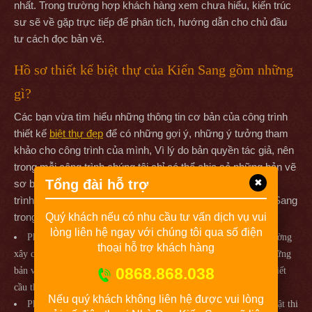
nhất. Trong trường hợp khách hàng xem chưa hiểu, kiến trúc
sư sẽ về gặp trực tiếp để phân tích, hướng dẫn cho chủ đầu
tư cách đọc bản vẽ.
Hồ sơ thiết kế biệt thự của Kiến Sang gồm những
gì?
Các bạn vừa tìm hiểu những thông tin cơ bản của công trình
thiết kế
biệt thự đẹp
để có những gợi ý, những ý tưởng tham
khảo cho công trình của mình, Vì lý do bản quyền tác giả, nên
trong mỗi công trình chúng tôi chỉ có thể chia sẻ những bản vẽ
Tổng đài hỗ trợ
✖
sơ bộ như mặt bằng bố trí các tầng và phối cảnh 3D công
trình, Thành phần hồ sơ thiết kế biệt thự đầy đủ của Kiến Sang
trong các công trình bao gồm các nội dung sau:
Quý khách nếu có nhu cầu tư vấn dịch vụ vui
lòng liên hệ ngay với chúng tôi qua số điện
Phần Kiến trúc : Mặt bằng bố trí nội thất các tầng, Mặt bằng tường
thoại hỗ trợ khách hàng
xây các tầng, Các mặt đứng kỹ thuật, Các măt cắt công trình & những
0868.868.038
bản vẽ chi tiết cửa gỗ, chi tiết cửa nhôm, chi tiết nhà vệ sinh, chi tiết
cầu thang….& phần cổng và tường rào.
Nếu quý khách không liên hệ được vui lòng
Phần Kết cấu : Bản vẽ thuyết minh, hướng dẫn quy cách kỹ thuật thi