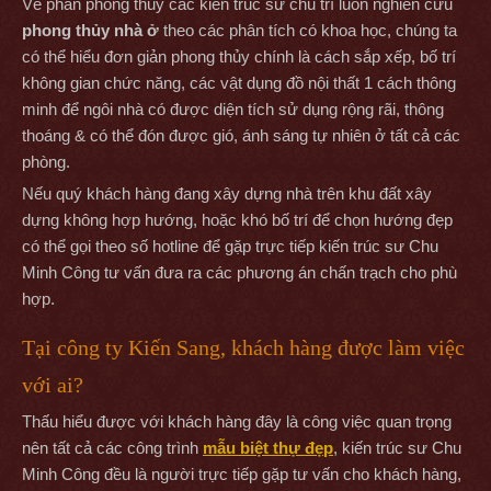
Về phần phong thủy các kiến trúc sư chủ trì luôn nghiên cứu
phong thủy nhà ở
theo các phân tích có khoa học, chúng ta
có thể hiểu đơn giản phong thủy chính là cách sắp xếp, bố trí
không gian chức năng, các vật dụng đồ nội thất 1 cách thông
minh để ngôi nhà có được diện tích sử dụng rộng rãi, thông
thoáng & có thể đón được gió, ánh sáng tự nhiên ở tất cả các
phòng.
Nếu quý khách hàng đang xây dựng nhà trên khu đất xây
dựng không hợp hướng, hoặc khó bố trí để chọn hướng đẹp
có thể gọi theo số hotline để gặp trực tiếp kiến trúc sư Chu
Minh Công tư vấn đưa ra các phương án chấn trạch cho phù
hợp.
Tại công ty Kiến Sang, khách hàng được làm việc
với ai?
Thấu hiểu được với khách hàng đây là công việc quan trọng
nên tất cả các công trình
mẫu biệt thự đẹp
, kiến trúc sư Chu
Minh Công đều là người trực tiếp gặp tư vấn cho khách hàng,