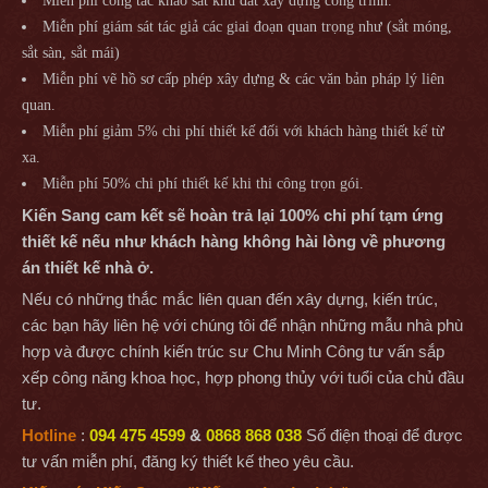
Miễn phí công tác khảo sát khu đất xây dựng công trình.
Miễn phí giám sát tác giả các giai đoạn quan trọng như (sắt móng,
sắt sàn, sắt mái)
Miễn phí vẽ hồ sơ cấp phép xây dựng & các văn bản pháp lý liên
quan.
Miễn phí giảm 5% chi phí thiết kế đối với khách hàng thiết kế từ
xa.
Miễn phí 50% chi phí thiết kế khi thi công trọn gói.
Kiến Sang cam kết sẽ hoàn trả lại 100% chi phí tạm ứng
thiết kế nếu như khách hàng không hài lòng về phương
án thiết kế nhà ở.
Nếu có những thắc mắc liên quan đến xây dựng, kiến trúc,
các bạn hãy liên hệ với chúng tôi để nhận những mẫu nhà phù
hợp và được chính kiến trúc sư Chu Minh Công tư vấn sắp
xếp công năng khoa học, hợp phong thủy với tuổi của chủ đầu
tư.
Hotline
:
094 475 4599
&
0868 868 038
Số điện thoại để được
tư vấn miễn phí, đăng ký thiết kế theo yêu cầu.