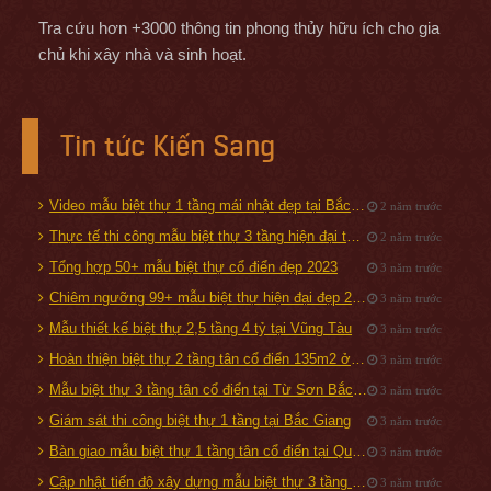
Tra cứu hơn +3000 thông tin phong thủy hữu ích cho gia
chủ khi xây nhà và sinh hoạt.
Tin tức Kiến Sang
Video mẫu biệt thự 1 tầng mái nhật đẹp tại Bắc Giang
2 năm trước
Thực tế thi công mẫu biệt thự 3 tầng hiện đại tại Quảng Ninh
2 năm trước
Tổng hợp 50+ mẫu biệt thự cổ điển đẹp 2023
3 năm trước
Chiêm ngưỡng 99+ mẫu biệt thự hiện đại đẹp 2019
3 năm trước
Mẫu thiết kế biệt thự 2,5 tầng 4 tỷ tại Vũng Tàu
3 năm trước
Hoàn thiện biệt thự 2 tầng tân cổ điển 135m2 ở Hải Dương
3 năm trước
Mẫu biệt thự 3 tầng tân cổ điển tại Từ Sơn Bắc Ninh
3 năm trước
Giám sát thi công biệt thự 1 tầng tại Bắc Giang
3 năm trước
Bàn giao mẫu biệt thự 1 tầng tân cổ điển tại Quốc Oai, Hà Nội
3 năm trước
Cập nhật tiến độ xây dựng mẫu biệt thự 3 tầng tại Từ Sơn, Bắc Ninh
3 năm trước