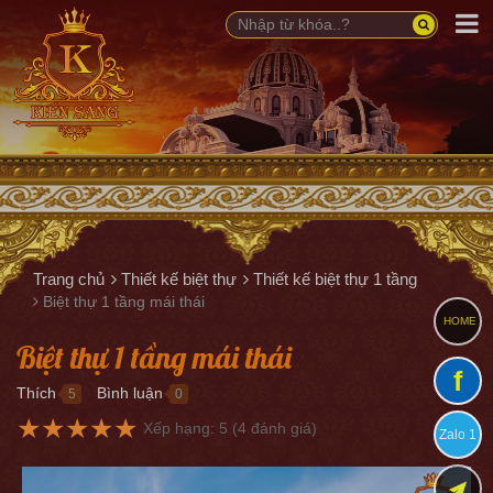
Trang chủ
Thiết kế biệt thự
Thiết kế biệt thự 1 tầng
Biệt thự 1 tầng mái thái
HOME
Biệt thự 1 tầng mái thái
f
Thích
Bình luận
5
0
●
●
★
★
★
★
★
Xếp hạng:
5
(
4
đánh giá)
Zalo 1