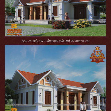
Ảnh 24. Biệt thự 1 tầng mái thái (Mã: KS50875-24)