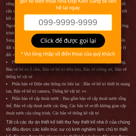
gửi số điện thoại Nhà Đẹp Kiến Sang sẽ liên
công cơ bản, Các bản vẽ định vị cột, Mặt bằng kết cấu móng, Chi tiết
hệ lại ngay
cấu tạo móng, Chi tiết cấu tạo cột bê tông cốt thép, Các bản vẽ chi tiết
kết cấu dầm sàn các tầng, Chi tiết và quy cách đan sắt sàn, sắt dầm,
Ngoài ra còn các bản vẽ thống kê khối lượng sắt thép cho toàn bộ công
trình...vv Việc tính toán kết cấu các kỹ sư và kiến trúc sư của Kiến
Click để được gọi lại
Sang sẽ tính toán có cơ sở chính xác dựa trên quy mô công trình, nền
đất xây dựng và những yếu tố khác liên quan với hệ số an toàn hợp lý
* Vui lòng nhập số điện thoại của quý khách
đối với từng hạng mục công trình.
Phần bản vẽ thiết kế Điện : Bản vẽ bố trí điện chiếu sáng các tầng,
Bản vẽ bố trí ổ cắm, Bản vẽ bố trí điều hòa, Bản vẽ chống sét, Bản vẽ
thống kê vật tư.
Phần bản vẽ Điện nhẹ thông tin liên lạc : Bản vẽ bố trí thiết bị mạng
lan, Bản vẽ bố trí camera, Thống kê vật tư..vv.
Phần bản vẽ cấp thoát nước : Bao gồm bản vẽ cấp thoát nước tổng
thể, Bản vẽ cấp thoát nước các tầng, Các bản vẽ sơ đồ không gian cấp
thoát nước của công trình, Các bản vẽ thống kê vật tư.
Tất cả các dự án thiết kế biệt thự hay thiết kế nhà ở của chúng
tôi đều được các kiến trúc sư có kinh nghiệm làm chủ trì thiết