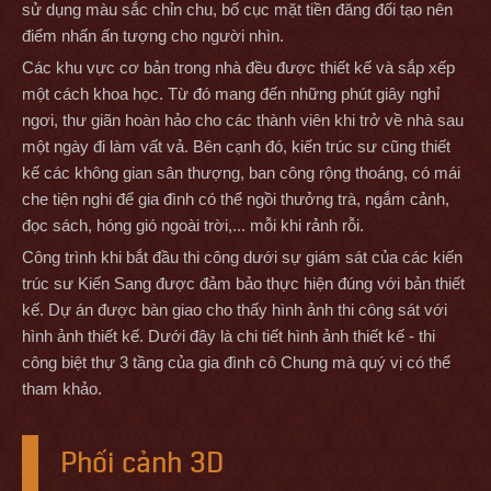
sử dụng màu sắc chỉn chu, bố cục mặt tiền đăng đối tạo nên
điểm nhấn ấn tượng cho người nhìn.
Các khu vực cơ bản trong nhà đều được thiết kế và sắp xếp
một cách khoa học. Từ đó mang đến những phút giây nghỉ
ngơi, thư giãn hoàn hảo cho các thành viên khi trở về nhà sau
một ngày đi làm vất vả. Bên cạnh đó, kiến trúc sư cũng thiết
kế các không gian sân thượng, ban công rộng thoáng, có mái
che tiện nghi để gia đình có thể ngồi thưởng trà, ngắm cảnh,
đọc sách, hóng gió ngoài trời,... mỗi khi rảnh rỗi.
Công trình khi bắt đầu thi công dưới sự giám sát của các kiến
trúc sư Kiến Sang được đảm bảo thực hiện đúng với bản thiết
kế. Dự án được bàn giao cho thấy hình ảnh thi công sát với
hình ảnh thiết kế. Dưới đây là chi tiết hình ảnh thiết kế - thi
công biệt thự 3 tầng của gia đình cô Chung mà quý vị có thể
tham khảo.
Phối cảnh 3D