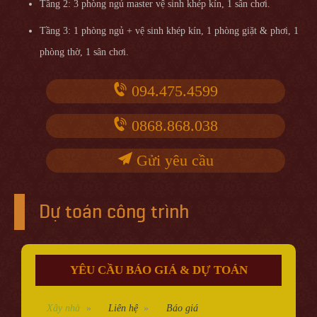
Tầng 2: 3 phòng ngủ master vệ sinh khép kín, 1 sân chơi.
Tầng 3: 1 phòng ngủ + vệ sinh khép kín, 1 phòng giặt & phơi, 1
phòng thờ, 1 sân chơi.
094.475.4599
0868.868.038
Gửi yêu cầu
Dự toán công trình
YÊU CẦU BÁO GIÁ & DỰ TOÁN
Xây nhà
Liên hệ
Báo giá