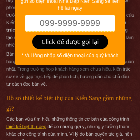
gửi số điện thoại Nhà Đẹp Kiến Sang sẽ liên
phòng thiết kế của công ty và sẽ được ban lãnh đạo duyệt
hệ lại ngay
trước khi gửi cho khách hàng. Đó là quy trình nghiêm ngặt của
Kiến Sang để khách hàng có được sản phẩm
thiết kế kiến
trúc
ưng ý nhất. Vì đây là công việc liên quan đến tính sáng
tạo nên cần kiến trúc sư có kinh nghiệm, có năng lực & đã làm
Click để được gọi lại
nhiều hạng mục công trình tương tự để xử lý.
Bản vẽ của công ty được thể hiện rất dễ hiểu, do đó khách
* Vui lòng nhập số điện thoại của quý khách
hàng có thể dễ dàng xem và hình dung được 1 cách trực quan
nhất. Trong trường hợp khách hàng xem chưa hiểu, kiến trúc
sư sẽ về gặp trực tiếp để phân tích, hướng dẫn cho chủ đầu
tư cách đọc bản vẽ.
Hồ sơ thiết kế biệt thự của Kiến Sang gồm những
gì?
Các bạn vừa tìm hiểu những thông tin cơ bản của công trình
thiết kế biệt thự đẹp
để có những gợi ý, những ý tưởng tham
khảo cho công trình của mình, Vì lý do bản quyền tác giả, nên