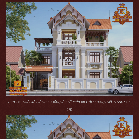
Ảnh 18. Thiết kế biệt thự 3 tầng tân cổ điển tại Hải Dương (Mã: KS50779-
18)