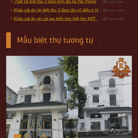
Thiết kế biệt thự 3 tầng hiện đại tại Hải Phòng
3 năm trước
Khảo sát dự án biệt thự 3 tầng tân cổ điển ở Hải Dương
3 năm trước
Khảo sát dự án cải tạo kiến trúc biệt thự KĐT Vinhomes Riverside
3 năm trước
Mẫu biệt thự tương tự