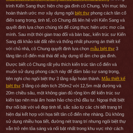
trình Kiến Sang thực hiện cho gia đình cô Chung. Với mục tiêu
hoàn thành ước mơ xây dựng ngôi
biệt thự
phong cách tân cổ
điển sang trọng, tinh tế, cô Chung đã liên hệ với Kiến Sang và
quyết định lựa chọn chúng tôi để cùng thực hiện ước mơ của
mình. Sau một thời gian trao đổi và bàn bạc, kiến trúc sư Kiến
Sang đã khảo sát đất nền và thống nhất phương án thiết kế
với chủ nhà, cô Chung quyết định lựa chọn
mẫu biệt thự
3
tầng tân cổ điển mái thái để xây dựng tổ ấm cho gia đình.
Được biết cô Chung rất yêu thích kiến trúc tân cổ điển và
muốn sử dụng phong cách này để đảm bảo sự sang trọng,
tiện nghi cho ngôi biệt thự 3 tầng sắp hoàn thành.
Mẫu thiết kế
biệt thự
3 tầng có diện tích 250m2 với 12,5m mặt đường và
20m chiều sâu, một không gian đủ rộng lớn để kiến trúc sư
kiến tạo nên mái ấm hoàn hảo cho chủ đầu tư. Ngoại thất biệt
thự nổi bật với vẻ đẹp tinh tế, sắc sảo từ các chi tiết trang trí
hiện đại kết hợp với họa tiết tân cổ điển nhẹ nhàng. Dù không
sử dụng nhiều họa tiết, đường nét trang trí nhưng ngôi biệt thự
vẫn trở nên tỏa sáng và nổi bật nhất trong khu vực nhờ cách