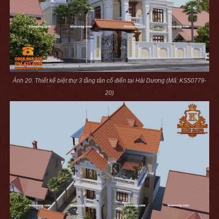
Ảnh 20. Thiết kế biệt thự 3 tầng tân cổ điển tại Hải Dương (Mã: KS50779-
20)