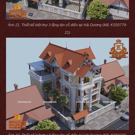
Ảnh 21. Thiết kế biệt thự 3 tầng tân cổ điển tại Hải Dương (Mã: KS50779-
21)