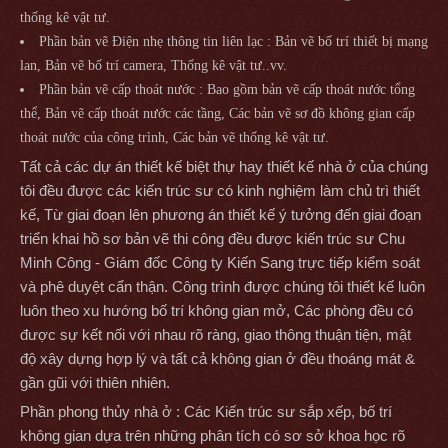
thống kê vật tư.
Phần bản vẽ Điện nhẹ thông tin liên lạc : Bản vẽ bố trí thiết bị mạng
lan, Bản vẽ bố trí camera, Thống kê vật tư..vv.
Phần bản vẽ cấp thoát nước : Bao gồm bản vẽ cấp thoát nước tổng
thể, Bản vẽ cấp thoát nước các tầng, Các bản vẽ sơ đồ không gian cấp
thoát nước của công trình, Các bản vẽ thống kê vật tư.
Tất cả các dự án thiết kế biệt thự hay thiết kế nhà ở của chúng
tôi đều được các kiến trúc sư có kinh nghiệm làm chủ trì thiết
kế, Từ giai đoạn lên phương án thiết kế ý tưởng đến giai đoạn
triển khai hồ sơ bản vẽ thi công đều được kiến trúc sư Chu
Minh Công - Giám đốc Công ty Kiến Sang trực tiếp kiểm soát
và phê duyệt cẩn thận. Công trình được chúng tôi thiết kế luôn
luôn theo xu hướng bố trí không gian mở, Các phòng đều có
được sự kết nối với nhau rõ ràng, giao thông thuận tiện, mật
độ xây dựng hợp lý và tất cả không gian ở đều thoáng mát &
gần gũi với thiên nhiên.
Phần phong thủy nhà ở : Các Kiến trúc sư sắp xếp, bố trí
không gian dựa trên những phân tích có sơ sở khoa học rõ