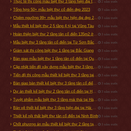
Thực tế thi công mẫu biệt thự 3 tầng hiện đại tại Quảng Ninh
2 năm trước
Tổng hợp 50+ mẫu biệt thự cổ điển đẹp 2023
3 năm trước
Chiêm ngưỡng 99+ mẫu biệt thự hiện đại đẹp 2019
3 năm trước
Mẫu thiết kế biệt thự 2,5 tầng 4 tỷ tại Vũng Tàu
3 năm trước
Hoàn thiện biệt thự 2 tầng tân cổ điển 135m2 ở Hải Dương
3 năm trước
Mẫu biệt thự 3 tầng tân cổ điển tại Từ Sơn Bắc Ninh
3 năm trước
Giám sát thi công biệt thự 1 tầng tại Bắc Giang
3 năm trước
Bàn giao mẫu biệt thự 1 tầng tân cổ điển tại Quốc Oai, Hà Nội
3 năm trước
Cập nhật tiến độ xây dựng mẫu biệt thự 3 tầng tại Từ Sơn, Bắc Ninh
3 năm trước
Tiến độ thi công mẫu thiết kế biệt thự 3 tầng tại Tam Điệp
3 năm trước
Bàn giao bản thiết kế biệt thự 3 tầng tân cổ điển 160m2 tại Đà Nẵng
3 năm trước
Dự án thiết kế biệt thự 2 tầng tân cổ điển tại Hạ Long, Quảng Ninh
3 năm trước
Tuyệt phẩm mẫu biệt thự 3 tầng mái thái tại Hà Nội
3 năm trước
Bản vẽ thiết kế biệt thự 3 tầng hiện đại tại Hải Phòng
3 năm trước
Thiết kế nội thất biệt thự tân cổ điển tại Ninh Bình
3 năm trước
Chốt phương án mẫu thiết kế biệt thự 2 tầng tại Đan Phượng - Hà Nội
3 năm trước