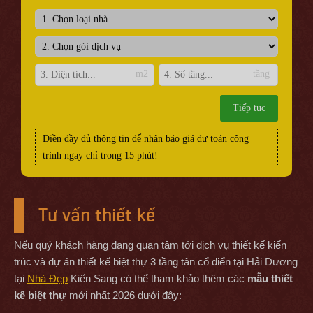
m2
tầng
Tiếp tục
Điền đầy đủ thông tin để nhận báo giá dự toán công
trình ngay chỉ trong 15 phút!
Tư vấn thiết kế
Nếu quý khách hàng đang quan tâm tới dịch vụ thiết kế kiến
trúc và dự án thiết kế biệt thự 3 tầng tân cổ điển tại Hải Dương
tại
Nhà Đẹp
Kiến Sang có thể tham khảo thêm các
mẫu thiết
kế biệt thự
mới nhất 2026 dưới đây: