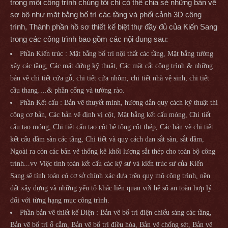
trong mỗi công trình chúng tôi chỉ có thể chia sẻ những bản vẽ
sơ bộ như mặt bằng bố trí các tầng và phối cảnh 3D công
trình, Thành phần hồ sơ thiết kế biệt thự đầy đủ của Kiến Sang
trong các công trình bao gồm các nội dung sau:
Phần Kiến trúc : Mặt bằng bố trí nội thất các tầng, Mặt bằng tường
xây các tầng, Các mặt đứng kỹ thuật, Các măt cắt công trình & những
bản vẽ chi tiết cửa gỗ, chi tiết cửa nhôm, chi tiết nhà vệ sinh, chi tiết
cầu thang….& phần cổng và tường rào.
Phần Kết cấu : Bản vẽ thuyết minh, hướng dẫn quy cách kỹ thuật thi
công cơ bản, Các bản vẽ định vị cột, Mặt bằng kết cấu móng, Chi tiết
cấu tạo móng, Chi tiết cấu tạo cột bê tông cốt thép, Các bản vẽ chi tiết
kết cấu dầm sàn các tầng, Chi tiết và quy cách đan sắt sàn, sắt dầm,
Ngoài ra còn các bản vẽ thống kê khối lượng sắt thép cho toàn bộ công
trình...vv Việc tính toán kết cấu các kỹ sư và kiến trúc sư của Kiến
Sang sẽ tính toán có cơ sở chính xác dựa trên quy mô công trình, nền
đất xây dựng và những yếu tố khác liên quan với hệ số an toàn hợp lý
đối với từng hạng mục công trình.
Phần bản vẽ thiết kế Điện : Bản vẽ bố trí điện chiếu sáng các tầng,
Bản vẽ bố trí ổ cắm, Bản vẽ bố trí điều hòa, Bản vẽ chống sét, Bản vẽ