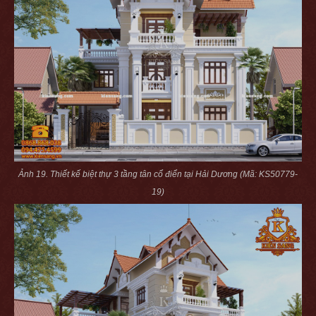
Ảnh 19. Thiết kế biệt thự 3 tầng tân cổ điển tại Hải Dương (Mã: KS50779-
19)