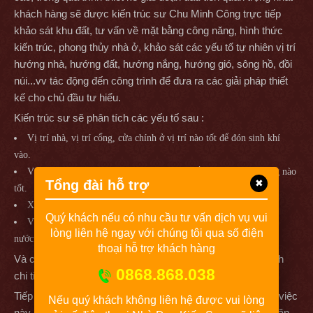
khách hàng sẽ được kiến trúc sư Chu Minh Công trực tiếp
khảo sát khu đất, tư vấn về mặt bằng công năng, hình thức
kiến trúc, phong thủy nhà ở, khảo sát các yếu tố tự nhiên vị trí
hướng nhà, hướng đất, hướng nắng, hướng gió, sông hồ, đồi
núi...vv tác động đến công trình để đưa ra các giải pháp thiết
kế cho chủ đầu tư hiểu.
Kiến trúc sư sẽ phân tích các yếu tố sau :
Vị trí nhà, vị trí cổng, cửa chính ở vị trí nào tốt để đón sinh khí
vào.
Vị trí bếp, phòng thờ, phòng ngủ gia chủ nằm ở vị trí và hướng nào
Tổng đài hỗ trợ
✖
tốt.
Xử lý chấn trạch các phương vị xấu ảnh hưởng đến công trình.
Quý khách nếu có nhu cầu tư vấn dịch vụ vui
Vị trí nhà wc, bể nước ngầm, bể phốt, đường ống cấp thoát
lòng liên hệ ngay với chúng tôi qua số điện
nước..vv.
thoại hỗ trợ khách hàng
Và còn rất nhiều yếu tố khác nữa, kiến trúc sư sẽ phân tích
0868.868.038
chi tiết trong quá trình làm việc với chủ đầu tư.
Tiếp theo là quá trình lên phương án thiết kế bản vẽ, Phần việc
Nếu quý khách không liên hệ được vui lòng
này kiến trúc sư chủ trì sẽ nghiên cứu và lên ý tưởng tại văn