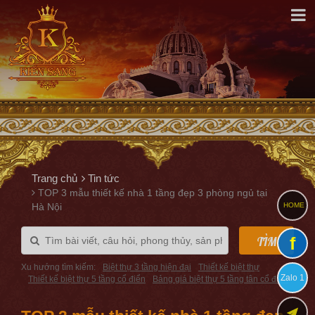
Trang chủ
Tin tức
TOP 3 mẫu thiết kế nhà 1 tầng đẹp 3 phòng ngủ tại
Hà Nội
HOME
f
TÌM
Xu hướng tìm kiếm:
Biệt thự 3 tầng hiện đại
Thiết kế biệt thự
Zalo 1
Thiết kế biệt thự 5 tầng cổ điển
Bảng giá biệt thự 5 tầng tân cổ điển