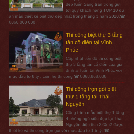
đẹp Kiến Sang trân trọng gửi
tới quý khách hàng TOP 10 dự
án mẫu thiết kế biệt thự đẹp nhất trong tháng 3 năm 2020.☎
0868 868 038
Thi công biệt thự 3 tầng
tân cổ điển tại Vĩnh
Phúc
Cập nhật tiến độ thi công biệt
thự 3 tầng tân cổ điển của gia
đình a Tuấn tại Vĩnh Phúc với
mức đầu tư 8 tỷ . Liên hệ thi công ☎ 0868.868.038
Thi công trọn gói biệt
thự 1 tầng tại Thái
Nguyên
Công trình mẫu biệt thự 1 tầng
4 phòng ngủ siêu đẹp tại Thái
Nguyên diện tích 220m2 được
thiết kế và thi công trọn gói với mức đầu tư 1.5 tỷ. ☎