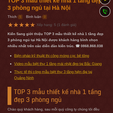
TOP 3 mẫu thiết kế nhà 1 tầng đẹp
3 phòng ngủ tại Hà Nội
Thích
Bình luận
5
0
●
●
★
★
★
★
★
Xếp hạng:
5
(
1
đánh giá)
Kiến Sang giới thiệu TOP 3 mẫu thiết kế nhà 1 tầng đẹp
3 phòng ngủ tại Hà Nội được khách hàng bình chọn
nhiều nhất trên các diễn đàn kiến trúc. ☎ 0868.868.038
Biện pháp kỹ thuật thi công móng cọc bê tông
Video mẫu biệt thự 1 tầng mái nhật đẹp tại Bắc Giang
Thực tế thi công mẫu biệt thự 3 tầng hiện đại tại
Quảng Ninh
TOP 3 mẫu thiết kế nhà 1 tầng
đẹp 3 phòng ngủ
Chào quý khách hàng, sau mỗi quý công ty chúng tôi đều