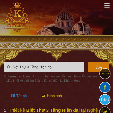
Tìm
HOME
Xu hướng tìm kiếm:
thước lỗ ban online
lỗ ban
thước lỗ ban cửa
Mẫu thiết kế biệt thự 3 tầng tân cổ điển tại Khánh Hòa
f
Tất cả
Hình ảnh
Zalo 1
1
Thiết kế
Biệt Thự 3 Tầng Hiện đại
tại Nghệ An - Kiensang.vn