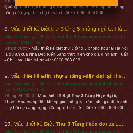
3 năm trước
- Mẫu thiết kế
Biệt Thự 3 Tầng Hiện đại
đẹp ở
Quảng Ngãi được đánh giá cao về tính thẩm mỹ cũng như công
năng sử dụng. Liên hệ tư vấn thiết kế: 0868 868 038
8
Mẫu thiết kế biệt thự 3 tầng 5 phòng ngủ tại Hà Nội - Kiensang.vn
https://kiensang.vn/thiet-ke-
biet-thu-3-tang-hien-dai
-dep-tai-ha-
noi-50946-4167.html
3 năm trước
- Mẫu thiết kế biệt thự 3 tầng 5 phòng ngủ tại Hà Nội
là dự án của Nhà Đẹp Kiến Sang thực hiện cho gia đình anh Tuấn
- Chị Hoa. Liên hệ tư vấn: 0868 868 038
9
Mẫu thiết kế
Biệt Thự 3 Tầng Hiện đại
tại Thanh Hóa - Kiensang.vn
https://kiensang.vn/thiet-ke-
biet-thu-3-tang-hien-dai
-tai-thanh-
hoa-50948-4167.html
18 thg 04, 2023
- Mẫu thiết kế
Biệt Thự 3 Tầng Hiện đại
tại
Thanh Hóa mang đến không gian sống lý tưởng cho gia đình anh
Huy bởi sự sang trọng, tiện nghi. Liên hệ thiết kế: 0868 868 038
10
Mẫu thiết kế
Biệt Thự 3 Tầng Hiện đại
tại Long An - Kiensang.vn
https://kiensang.vn/thiet-ke-
biet-thu-3-tang-hien-dai
-tai-long-an-