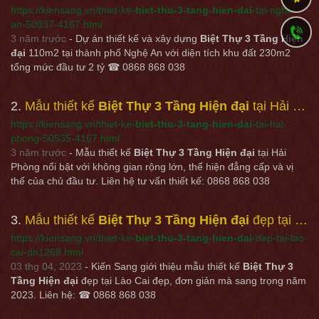
https://kiensang.vn/thiet-ke-
biet-thu-3-tang-hien-dai
-tai-nghe-
an-50837-4167.html
3 năm trước
- Dự án thiết kế và xây dựng
Biệt Thự 3 Tầng Hiện
đại
110m2 tại thành phố Nghệ An với diện tích khu đất 230m2
tổng mức đầu tư 2 tỷ ☎ 0868 868 038
2
Mẫu thiết kế
Biệt Thự 3 Tầng Hiện đại
tại Hải Phòng - Kiensang.vn
https://kiensang.vn/thiet-ke-
biet-thu-3-tang-hien-dai
-tai-hai-
phong-50535-4167.html
3 năm trước
- Mẫu thiết kế
Biệt Thự 3 Tầng Hiện đại
tại Hải
Phòng nổi bật với không gian rộng lớn, thể hiện đẳng cấp và vị
thế của chủ đầu tư. Liên hệ tư vấn thiết kế: 0868 868 038
3
Mẫu thiết kế
Biệt Thự 3 Tầng Hiện đại
đẹp tại Lào Cai - Kiensang.vn
https://kiensang.vn/thiet-ke-
biet-thu-3-tang-hien-dai
-dep-tai-lao-
cai-dn1268.html
03 thg 04, 2023
- Kiến Sang giới thiệu mẫu thiết kế
Biệt Thự 3
Tầng Hiện đại
đẹp tại Lào Cai đẹp, đơn giản mà sang trọng năm
2023. Liên hệ: ☎ 0868 868 038