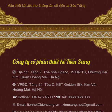
Mẫu thiết kế biệt thự 3 tầng tân cổ điển tại Sóc Trăng
Công ty cổ phần thiết kế Kiến Sang
Địa chỉ: Tầng 2, Tòa nhà Lidaco, 19 Đại Từ, Phường Đại
Kim, Quận Hoàng Mai, Hà Nội
VPGD:
Tầng 24, Tòa D, KĐT Golden Silk, Kim Văn,
Hoàng Mai, Hà Nội
☎ Hotline: 094 475 4599 * ☎ Tel: 0868 868 038
✉ Email: lienhe@kiensang.vn - kiensang.net@gmail.com
Bản quyền nội dung Website được chứng nhận bởi DMCA